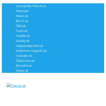
Preskočiť
O projekte Pokrok.sk
na
Reklama
obsah
News.sk
BOLD.sk
SEN.sk
Top5.sk
Familia.sk
Gazda.sk
magazinbyvanie.sk
Wellness magazín.sk
Cestujte.sk
Šálka kávy.sk
Ekonóm.sk
Motor.sk