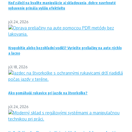
Keď záleží na kvalite manipulácie aj skladovania, dobre navrhnuté
vybavenie prináša vyššiu efektivitu
júl 24, 2026
Krupobitie alebo bezohľadní vodiči? Vyriešte preliačiny na aute rýchlo
a lacno
júl 18, 2026
Ako pomáhajú rukavice pri jazde na štvorkolke?
júl 24, 2026