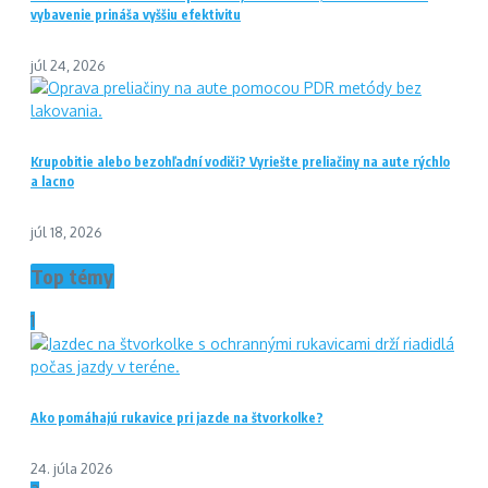
vybavenie prináša vyššiu efektivitu
júl 24, 2026
Krupobitie alebo bezohľadní vodiči? Vyriešte preliačiny na aute rýchlo
a lacno
júl 18, 2026
Top témy
1
Ako pomáhajú rukavice pri jazde na štvorkolke?
24. júla 2026