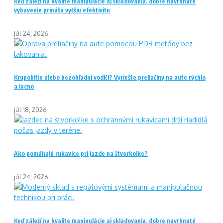
Keď záleží na kvalite manipulácie aj skladovania, dobre navrhnuté
vybavenie prináša vyššiu efektivitu
júl 24, 2026
Krupobitie alebo bezohľadní vodiči? Vyriešte preliačiny na aute rýchlo
a lacno
júl 18, 2026
Ako pomáhajú rukavice pri jazde na štvorkolke?
júl 24, 2026
Keď záleží na kvalite manipulácie aj skladovania, dobre navrhnuté