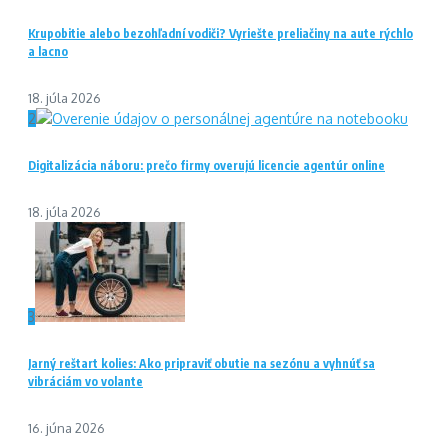
Krupobitie alebo bezohľadní vodiči? Vyriešte preliačiny na aute rýchlo
a lacno
18. júla 2026
2
Digitalizácia náboru: prečo firmy overujú licencie agentúr online
18. júla 2026
3
Jarný reštart kolies: Ako pripraviť obutie na sezónu a vyhnúť sa
vibráciám vo volante
16. júna 2026