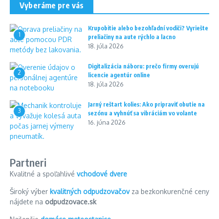
Vyberáme pre vás
Krupobitie alebo bezohľadní vodiči? Vyriešte
1
preliačiny na aute rýchlo a lacno
18. júla 2026
Digitalizácia náboru: prečo firmy overujú
2
licencie agentúr online
18. júla 2026
Jarný reštart kolies: Ako pripraviť obutie na
3
sezónu a vyhnúť sa vibráciám vo volante
16. júna 2026
Partneri
Kvalitné a spoľahlivé
vchodové dvere
Široký výber
kvalitných odpudzovačov
za bezkonkurenčné ceny
nájdete na
odpudzovace.sk