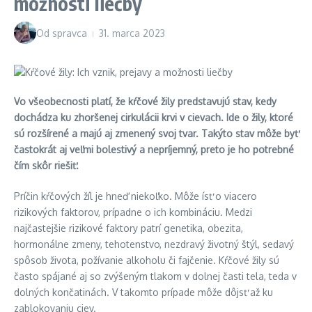
možnosti liečby
Od
spravca
31. marca 2023
Vo všeobecnosti platí, že kŕčové žily predstavujú stav, kedy
dochádza ku zhoršenej cirkulácii krvi v cievach. Ide o žily, ktoré
sú rozšírené a majú aj zmenený svoj tvar. Takýto stav môže byť
častokrát aj veľmi bolestivý a nepríjemný, preto je ho potrebné
čím skôr riešiť.
Príčin kŕčových žíl je hneď niekoľko. Môže ísť o viacero
rizikových faktorov, prípadne o ich kombináciu. Medzi
najčastejšie rizikové faktory patrí genetika, obezita,
hormonálne zmeny, tehotenstvo, nezdravý životný štýl, sedavý
spôsob života, požívanie alkoholu či fajčenie. Kŕčové žily sú
často spájané aj so zvýšeným tlakom v dolnej časti tela, teda v
dolných končatinách. V takomto prípade môže dôjsť až ku
zablokovaniu ciev.