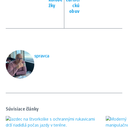
žky
ckú
obuv
spravca
Súvisiace články