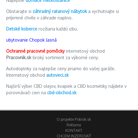
Najlepšie
domáce meteostanice
Obstarajte si
záhradný ratanový nábytok
a vychutnajte si
príjemné chvíle v záhrade naplno.
Detské koberce
rozžiaria každú izbu.
ubytovanie Chopok Jasná
Ochranné pracovné pomôcky
internetový obchod
Pracovnik.sk
široký sortiment za výborné ceny.
Autodoplnky za najlepšie ceny priamo do vašej garáže.
Internetový obchod
autoveci.sk
Najširší výber CBD olejov, kvapiek a CBD kozmetiky nájdete v
porovnávači cien na
cbd-obchod.sk
O projekte Pokrok.sk
Reklama
KONTAKT
CHCEM INZEROVAŤ