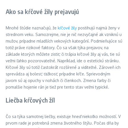
Ako sa kŕčové žily prejavujú
Mnohé štúdie naznačujú, že
kŕčové žily
postihujú najmä ženy v
strednom veku. Samozrejme, nie je nič nezvyčajné ak vzniknú u
mužov, prípadne mladších vekových kategórií. Podmieňujúce sú
totiž práve rizikové faktory. Čo sa však týka prejavov, na
základe ktorých môžete zistiť, či trápia kŕčové žily aj vás, tie sú
veľmi ľahko pozorovateľné. Napríklad, ide o estetickú stránku.
Kŕčové žily sú totiž častokrát rozšírené a viditeľné. Zároveň ich
sprevádza aj bolesť, ťažkosť, prípadne kŕče. Sprievodným
javom sú aj opuchy v nohách či členkoch. Zmena farby či
pomalšie hojenie rán je tiež pre tento stav veľmi typické.
Liečba kŕčových žíl
Čo sa týka samotnej liečby, existuje hneď niekoľko možností. V
prvom rade je potrebná zmena životného štýlu. Počas dňa by