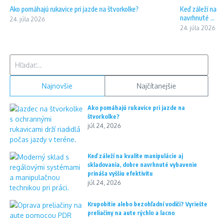
Ako pomáhajú rukavice pri jazde na štvorkolke?
Keď záleží na
navrhnuté ...
24. júla 2026
24. júla 2026
Hľadať:
Najnovšie
Najčítanejšie
Ako pomáhajú rukavice pri jazde na
štvorkolke?
júl 24, 2026
Keď záleží na kvalite manipulácie aj
skladovania, dobre navrhnuté vybavenie
prináša vyššiu efektivitu
júl 24, 2026
Krupobitie alebo bezohľadní vodiči? Vyriešte
preliačiny na aute rýchlo a lacno