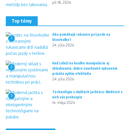
júl 18, 2026
Top témy
Ako pomáhajú rukavice pri jazde na
1
štvorkolke?
24. júla 2026
Keď záleží na kvalite manipulácie aj
2
skladovania, dobre navrhnuté vybavenie
prináša vyššiu efektivitu
24. júla 2026
Technológie v službách jachtára: Niektoré z
3
nich vás prekvapia
16. mája 2026