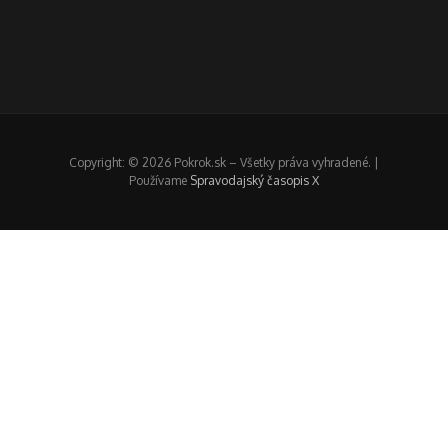
Copyright: © 2026 Pokrok.sk – Všetky práva vyhradené. |
Používame
Spravodajský časopis X