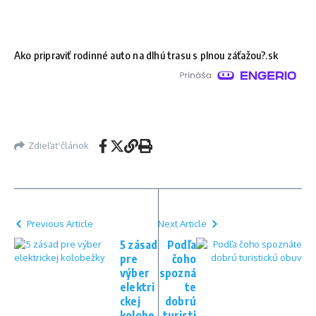
Ako pripraviť rodinné auto na dlhú trasu s plnou záťažou?.sk
Zdieľať článok
Previous Article
Next Article
5 zásad
Podľa
pre
čoho
výber
spozná
elektri
te
ckej
dobrú
kolobe
turisti