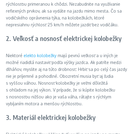
rýchlosťou primeranou k chôdzi. Nezabudnite na využívanie
reflexných prvkov, ak sa vydáte na jazdu mimo mesta. Čo sa
vodičského oprávnenia týka, na kolobežkách, ktoré
nepresiahnu rýchlosť 25 km/h môžete jazdiť bez vodičáku.
2. Veľkosť a nosnosť elektrickej kolobežky
Niektoré
elekto kolobežky
majú pevnú veľkosť a u iných je
možné riadidlá nastaviť podľa výšky jazdca. Ak patríte medzi
dlháňov, myslite aj na túto drobnosť. Hrbiť sa po celý čas jazdy
nie je príjemné a pohodlné. Obozretní musia byť aj ľudia
s vyššou váhou. Nosnosť kolobežky je veľmi dôležitá
s ohľadom na jej výkon. V prípade, že si kúpite kolobežku
s nosnosťou nižšou ako je vaša váha, rátajte s rýchlym
vybíjaním motora a menšou rýchlosťou.
3. Materiál elektrickej kolobežky