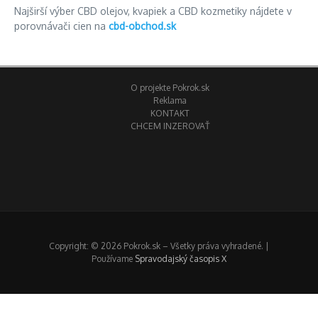
Najširší výber CBD olejov, kvapiek a CBD kozmetiky nájdete v
porovnávači cien na
cbd-obchod.sk
O projekte Pokrok.sk
Reklama
KONTAKT
CHCEM INZEROVAŤ
Copyright: © 2026 Pokrok.sk – Všetky práva vyhradené. |
Používame
Spravodajský časopis X