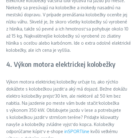
Elektrické kolobežky väčšina ľudí využíva na jazdu po meste.
Niekedy sa presúvajú na kolobežke a inokedy nasadnú na
mestskú dopravu. V prípade prenášania kolobežky oceníte jej
nízku váhu. Skvelé je, že skoro všetky kolobežky sú vyrobené
z hliníka, takže sú pevné a ich hmotnosť sa pohybuje okolo 10
až 15 kg. Najkvalitnejšie kolobežky sú vyrobené zo zliatiny
hliníka s oceľou alebo karbónom. Ide o extra odolné elektrické
kolobežky, ale ich cena je vyššia.
4. Výkon motora elektrickej kolobežky
Výkon motora elektrickej kolobežky určuje to, ako rýchlo
dokážete s kolobežkou jazdiť a aký má dojazd. Bežne dokážu
elektro kolobežky prejsť 30 km, ale niektoré až 50 km bez
nabitia. Na jazdenie po meste vám bude stačiť kolobežka
s výkonom 350 kW. Obľubujete jazdu v lese a potrebujete
s kolobežkou jazdiť v strmšom teréne? Pridajte kilowatty
navyše a kolobežky zvládne vyjsť do kopca. Kolobežky
odporúčame kúpiť v e-shope
inSPORTline
kvôli veľkému