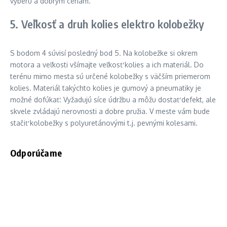
výberu a dobrým cenám.
5. Veľkosť a druh kolies elektro kolobežky
S bodom 4 súvisí posledný bod 5. Na kolobežke si okrem
motora a veľkosti všímajte veľkosť kolies a ich materiál. Do
terénu mimo mesta sú určené kolobežky s väčším priemerom
kolies. Materiál takýchto kolies je gumový a pneumatiky je
možné dofúkať. Vyžadujú síce údržbu a môžu dostať defekt, ale
skvele zvládajú nerovnosti a dobre pružia. V meste vám bude
stačiť kolobežky s polyuretánovými t.j. pevnými kolesami.
Odporúčame