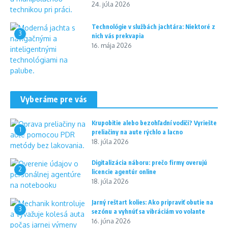
24. júla 2026
Technológie v službách jachtára: Niektoré z
3
nich vás prekvapia
16. mája 2026
Vyberáme pre vás
Krupobitie alebo bezohľadní vodiči? Vyriešte
1
preliačiny na aute rýchlo a lacno
18. júla 2026
Digitalizácia náboru: prečo firmy overujú
2
licencie agentúr online
18. júla 2026
Jarný reštart kolies: Ako pripraviť obutie na
3
sezónu a vyhnúť sa vibráciám vo volante
16. júna 2026