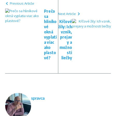
Previous Article
Prečo
Next Article
sa
hliníko
Kŕčové
vé
žily: Ich
okná
vznik,
vyplati
prejav
a viac
y a
ako
možno
plasto
sti
vé?
liečby
spravca