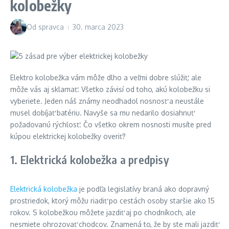
kolobežky
Od
spravca
30. marca 2023
Elektro kolobežka vám môže dlho a veľmi dobre slúžiť, ale
môže vás aj sklamať. Všetko závisí od toho, akú kolobežku si
vyberiete. Jeden náš známy neodhadol nosnosť a neustále
musel dobíjať batériu. Navyše sa mu nedarilo dosiahnuť
požadovanú rýchlosť. Čo všetko okrem nosnosti musíte pred
kúpou elektrickej kolobežky overiť?
1. Elektrická kolobežka a predpisy
Elektrická kolobežka
je podľa legislatívy braná ako dopravný
prostriedok, ktorý môžu riadiť po cestách osoby staršie ako 15
rokov. S kolobežkou môžete jazdiť aj po chodníkoch, ale
nesmiete ohrozovať chodcov. Znamená to, že by ste mali jazdiť