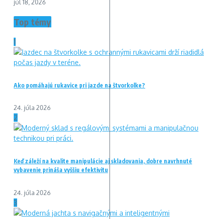
júl 18, 2026
Top témy
1
Ako pomáhajú rukavice pri jazde na štvorkolke?
24. júla 2026
2
Keď záleží na kvalite manipulácie aj skladovania, dobre navrhnuté
vybavenie prináša vyššiu efektivitu
24. júla 2026
3