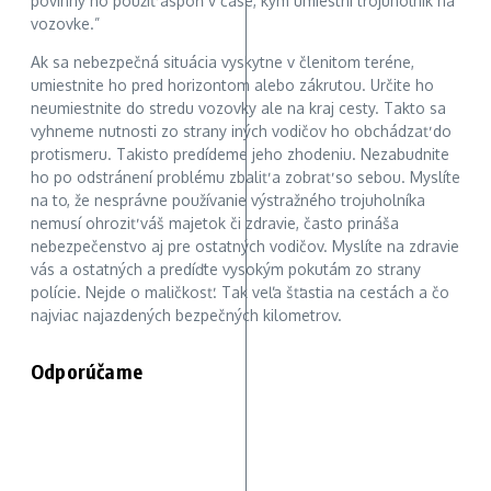
povinný ho použiť aspoň v čase, kým umiestni trojuholník na
vozovke.”
Ak sa nebezpečná situácia vyskytne v členitom teréne,
umiestnite ho pred horizontom alebo zákrutou. Určite ho
neumiestnite do stredu vozovky ale na kraj cesty. Takto sa
vyhneme nutnosti zo strany iných vodičov ho obchádzať do
protismeru. Takisto predídeme jeho zhodeniu. Nezabudnite
ho po odstránení problému zbaliť a zobrať so sebou. Myslíte
na to, že nesprávne používanie výstražného trojuholníka
nemusí ohroziť váš majetok či zdravie, často prináša
nebezpečenstvo aj pre ostatných vodičov. Myslíte na zdravie
vás a ostatných a predíďte vysokým pokutám zo strany
polície. Nejde o maličkosť. Tak veľa šťastia na cestách a čo
najviac najazdených bezpečných kilometrov.
Odporúčame