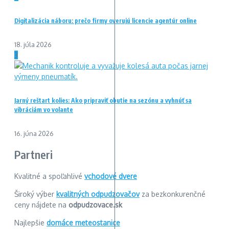
Digitalizácia náboru: prečo firmy overujú licencie agentúr online
18. júla 2026
3
Jarný reštart kolies: Ako pripraviť obutie na sezónu a vyhnúť sa
vibráciám vo volante
16. júna 2026
Partneri
Kvalitné a spoľahlivé
vchodové dvere
Široký výber
kvalitných odpudzovačov
za bezkonkurenčné
ceny nájdete na
odpudzovace.sk
Najlepšie
domáce meteostanice