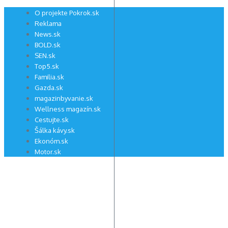
Preskočiť
O projekte Pokrok.sk
na
Reklama
obsah
News.sk
BOLD.sk
SEN.sk
Top5.sk
Familia.sk
Gazda.sk
magazinbyvanie.sk
Wellness magazín.sk
Cestujte.sk
Šálka kávy.sk
Ekonóm.sk
Motor.sk