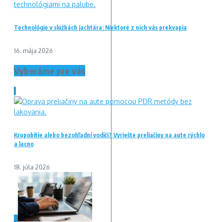
Technológie v službách jachtára: Niektoré z nich vás prekvapia
16. mája 2026
Vyberáme pre vás
1
Krupobitie alebo bezohľadní vodiči? Vyriešte preliačiny na aute rýchlo
a lacno
18. júla 2026
2