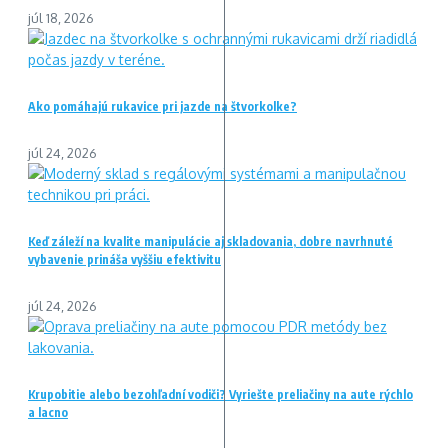
júl 18, 2026
Ako pomáhajú rukavice pri jazde na štvorkolke?
júl 24, 2026
Keď záleží na kvalite manipulácie aj skladovania, dobre navrhnuté
vybavenie prináša vyššiu efektivitu
júl 24, 2026
Krupobitie alebo bezohľadní vodiči? Vyriešte preliačiny na aute rýchlo
a lacno