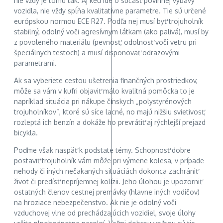
nie vždy je tomu tak. Aj keď ide o súčasť povinnej výbavy
vozidla, nie vždy spĺňa kvalitatívne parametre. Tie sú určené
európskou normou ECE R27. Podľa nej musí byť trojuholník
stabilný, odolný voči agresívnym látkam (ako palivá), musí by
z povoleného materiálu (pevnosť, odolnosť voči vetru pri
špeciálnych testoch) a musí disponovať odrazovými
parametrami.
Ak sa vyberiete cestou ušetrenia finančných prostriedkov,
môže sa vám v kufri objaviť málo kvalitná pomôcka to je
napríklad situácia pri nákupe čínskych „polystyrénových
trojuholníkov“, ktoré sú síce lacné, no majú nižšiu svietivosť,
rozleptá ich benzín a dokáže ho prevrátiť aj rýchlejší prejazd
bicykla.
Poďme však naspäť k podstate témy. Schopnosť dobre
postaviť trojuholník vám môže pri výmene kolesa, v prípade
nehody či iných nečakaných situáciách dokonca zachrániť
život či predísť nepríjemnej kolízii. Jeho úlohou je upozorniť
ostatných členov cestnej premávky (hlavne iných vodičov)
na hroziace nebezpečenstvo. Ak nie je odolný voči
vzduchovej vlne od prechádzajúcich vozidiel, svoje úlohy