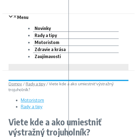
Menu
Novinky
Rady a tipy
Motoristom
Zdravie a krása
Zaujímavosti
Domov
/
Rady a tipy
/
Viete kde a ako umiestniť výstražný
trojuholník?
Motoristom
Rady a tipy
Viete kde a ako umiestniť
výstražný trojuholník?