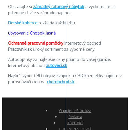
Obstarajte si
záhradný ratanový nábytok
a vychutnajte si
príjemné chvíle v záhrade naplno.
Detské koberce
rozžiaria každú izbu.
ubytovanie Chopok Jasná
Ochranné pracovné pomôcky
internetový obchod
Pracovnik.sk
široký sortiment za výborné ceny.
Autodoplnky za najlepšie ceny priamo do vašej garáže.
Internetový obchod
autoveci.sk
Najširší výber CBD olejov, kvapiek a CBD kozmetiky nájdete v
porovnávači cien na
cbd-obchod.sk
O projekte Pokrok.sk
Reklama
KONTAKT
CHCEM INZEROVAŤ