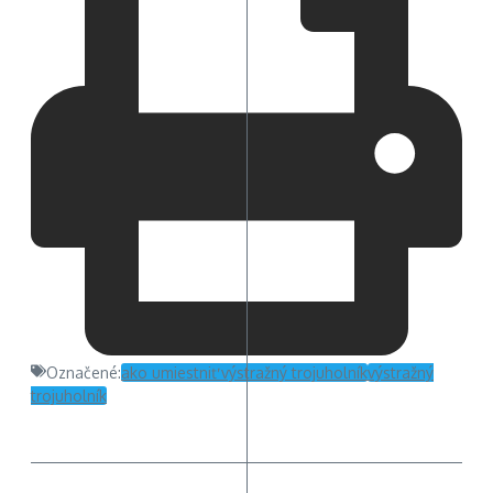
Označené:
ako umiestniť výstražný trojuholník
výstražný
trojuholník