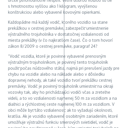
určite plnohodnotne nesplní. Veľmi dobrou voľbou sú tie
s hmotnosťou vyššou ako 1 kilogram, vyvýšenou
konštrukciou alebo vybavené kovovými opierkami.
Každopádne má každý vodič, ktorého vozidlo sa stane
prekážkou v cestnej premávke, zabezpečiť umiestnenie
výstražného trojuholníka v dostatočnej vzdialenosti od
miesta prekážky (v čo najkratšom čase). Čo o tom hovorí
zákon 8/2009 o cestnej premávke, paragraf 24?
“Vodič vozidla, ktoré je povinne vybavené prenosným
výstražným trojuholníkom, je povinný tento trojuholník
použiť počas núdzového státia, najmä pri prerušení jazdy pre
chybu na vozidle alebo na náklade alebo v dôsledku
dopravnej nehody, ak také vozidlo tvorí prekážku cestnej
premávky. Vodič je povinný trojuholník umiestniť na okraji
vozovky tak, aby ho prichádzajúci vodiči včas a zreteľne
videli, a to vo vzdialenosti najmenej 50 m za vozidlom a na
diaľnici a rýchlostnej ceste najmenej 100 m za vozidlom. V
obci môže byť táto vzdialenosť, ak to vyžadujú okolnosti,
kratšia. Ak je vozidlo vybavené osobitným zariadením, ktoré
umožňuje výstražnú funkciu smerových svietidiel, vodič je