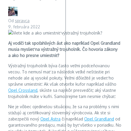
Od
spravca
9. februára 2022
Aj vodiči tak spoľahlivých áut ako napríklad Opel Grandland
musia myslieť na výstražný trojuholník. Čo hovoria zákony
a ako ho presne umiestniť?
Výstražný trojuholník býva často veľmi podceňovanou
vecou. To nemusí mať za následok veľké nešťastie pri
nehode ale aj vysoké pokuty. Veľmi dôležité je vedieť ho
správne umiestniť. Ak však otvoríte kufor napríklad vášho
Opel Crossland
, skúste sa najskôr presvedčiť, aký vlastne
trojuholník máte v kufri. Samozrejme tam nesmie chýbať.
Nie je vôbec ojedinelou situáciou, že sa na problémy s nimi
sťažujú aj certifikovaný slovenský výrobcovia. Ak ste si
zabezpečili nový
Opel Astra
či napríklad
Opel Grandland
od
garantovaného predajcu, malo by byť všetko v poriadku. No