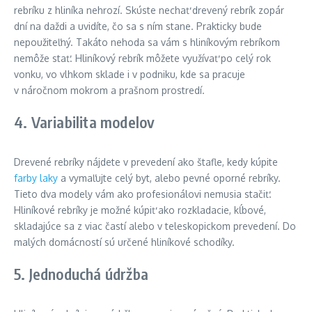
rebríku z hliníka nehrozí. Skúste nechať drevený rebrík zopár
dní na daždi a uvidíte, čo sa s ním stane. Prakticky bude
nepoužiteľný. Takáto nehoda sa vám s hliníkovým rebríkom
nemôže stať. Hliníkový rebrík môžete využívať po celý rok
vonku, vo vlhkom sklade i v podniku, kde sa pracuje
v náročnom mokrom a prašnom prostredí.
4. Variabilita modelov
Drevené rebríky nájdete v prevedení ako štafle, kedy kúpite
farby laky
a vymaľujte celý byt, alebo pevné oporné rebríky.
Tieto dva modely vám ako profesionálovi nemusia stačiť.
Hliníkové rebríky je možné kúpiť ako rozkladacie, kĺbové,
skladajúce sa z viac častí alebo v teleskopickom prevedení. Do
malých domácností sú určené hliníkové schodíky.
5. Jednoduchá údržba