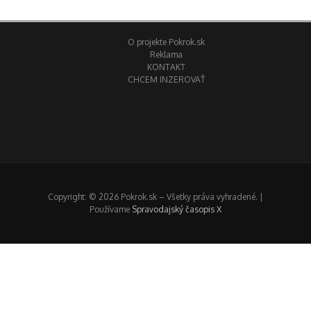
O projekte Pokrok.sk
Reklama
KONTAKT
CHCEM INZEROVAŤ
Copyright: © 2026 Pokrok.sk – Všetky práva vyhradené. |
Používame
Spravodajský časopis X