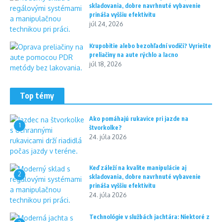
skladovania, dobre navrhnuté vybavenie
prináša vyššiu efektivitu
júl 24, 2026
Krupobitie alebo bezohľadní vodiči? Vyriešte
preliačiny na aute rýchlo a lacno
júl 18, 2026
Top témy
Ako pomáhajú rukavice pri jazde na
1
štvorkolke?
24. júla 2026
Keď záleží na kvalite manipulácie aj
2
skladovania, dobre navrhnuté vybavenie
prináša vyššiu efektivitu
24. júla 2026
Technológie v službách jachtára: Niektoré z