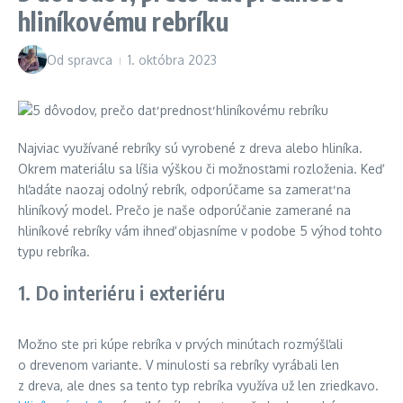
hliníkovému rebríku
Od
spravca
1. októbra 2023
Najviac využívané rebríky sú vyrobené z dreva alebo hliníka.
Okrem materiálu sa líšia výškou či možnosťami rozloženia. Keď
hľadáte naozaj odolný rebrík, odporúčame sa zamerať na
hliníkový model. Prečo je naše odporúčanie zamerané na
hliníkové rebríky vám ihneď objasníme v podobe 5 výhod tohto
typu rebríka.
1. Do interiéru i exteriéru
Možno ste pri kúpe rebríka v prvých minútach rozmýšľali
o drevenom variante. V minulosti sa rebríky vyrábali len
z dreva, ale dnes sa tento typ rebríka využíva už len zriedkavo.