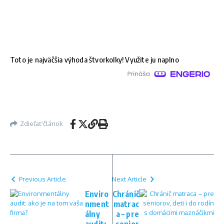
Toto je najväčšia výhoda štvorkolky! Využite ju naplno
Zdieľať článok
Previous Article
Next Article
Enviro
Chránič
nment
matrac
álny
a – pre
audit:
senior