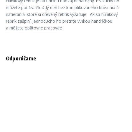
Hliníkový rebrík je na údržbu naozaj nenáročný. Prakticky ho
môžete používať každý deň bez komplikovaného brúsenia či
natierania, ktoré si drevený rebrík vyžaduje. Ak sa hliníkový
rebrík zašpiní, jednoducho ho pretrite vlhkou handričkou
a môžete opätovne pracovať.
Odporúčame