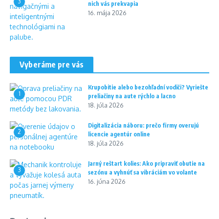
3
nich vás prekvapia
16. mája 2026
Vyberáme pre vás
Krupobitie alebo bezohľadní vodiči? Vyriešte
1
preliačiny na aute rýchlo a lacno
18. júla 2026
Digitalizácia náboru: prečo firmy overujú
2
licencie agentúr online
18. júla 2026
Jarný reštart kolies: Ako pripraviť obutie na
3
sezónu a vyhnúť sa vibráciám vo volante
16. júna 2026