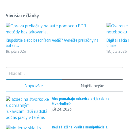
Súvisiace články
Krupobitie alebo bezohľadní vodiči? Vyriešte preliačiny na
Digitalizácia 
aute r ...
online
18. júla 2026
18. júla 2026
Hľadať:
Najnovšie
Najčítanejšie
Ako pomáhajú rukavice pri jazde na
štvorkolke?
júl 24, 2026
Keď záleží na kvalite manipulácie aj