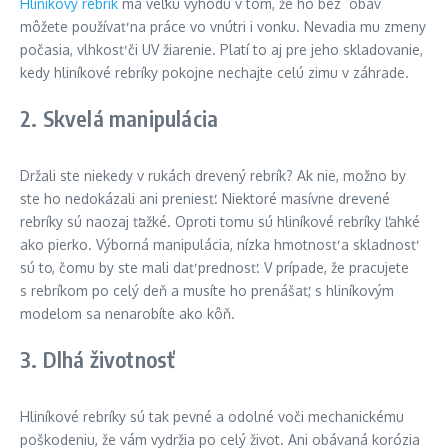
Hliníkový rebrík
má veľkú výhodu v tom, že ho bez obáv
môžete používať na práce vo vnútri i vonku. Nevadia mu zmeny
počasia, vlhkosť či UV žiarenie. Platí to aj pre jeho skladovanie,
kedy hliníkové rebríky pokojne nechajte celú zimu v záhrade.
2. Skvelá manipulácia
Držali ste niekedy v rukách drevený rebrík? Ak nie, možno by
ste ho nedokázali ani preniesť. Niektoré masívne drevené
rebríky sú naozaj ťažké. Oproti tomu sú hliníkové rebríky ľahké
ako pierko. Výborná manipulácia, nízka hmotnosť a skladnosť
sú to, čomu by ste mali dať prednosť. V prípade, že pracujete
s rebríkom po celý deň a musíte ho prenášať, s hliníkovým
modelom sa nenarobíte ako kôň.
3. Dlhá životnosť
Hliníkové rebríky sú tak pevné a odolné voči mechanickému
poškodeniu, že vám vydržia po celý život. Ani obávaná korózia