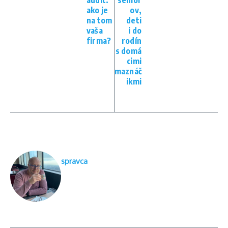
ako je
ov,
na tom
deti
vaša
i do
firma?
rodín
s domá
cimi
maznáč
ikmi
spravca