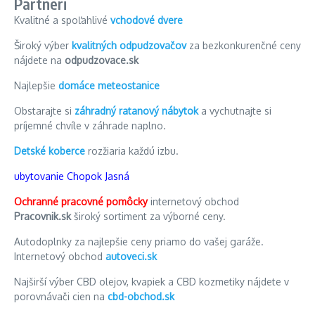
Partneri
Kvalitné a spoľahlivé
vchodové dvere
Široký výber
kvalitných odpudzovačov
za bezkonkurenčné ceny
nájdete na
odpudzovace.sk
Najlepšie
domáce meteostanice
Obstarajte si
záhradný ratanový nábytok
a vychutnajte si
príjemné chvíle v záhrade naplno.
Detské koberce
rozžiaria každú izbu.
ubytovanie Chopok Jasná
Ochranné pracovné pomôcky
internetový obchod
Pracovnik.sk
široký sortiment za výborné ceny.
Autodoplnky za najlepšie ceny priamo do vašej garáže.
Internetový obchod
autoveci.sk
Najširší výber CBD olejov, kvapiek a CBD kozmetiky nájdete v
porovnávači cien na
cbd-obchod.sk