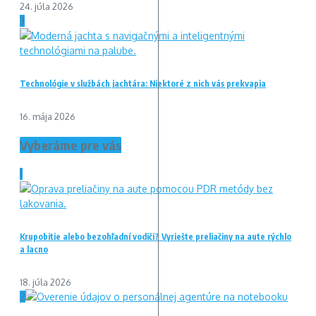
24. júla 2026
3
Technológie v službách jachtára: Niektoré z nich vás prekvapia
16. mája 2026
Vyberáme pre vás
1
Krupobitie alebo bezohľadní vodiči? Vyriešte preliačiny na aute rýchlo
a lacno
18. júla 2026
2