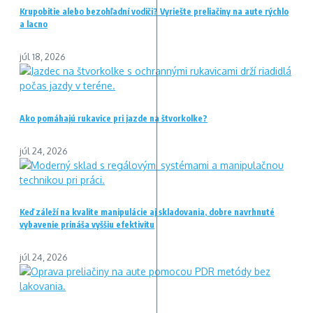
Krupobitie alebo bezohľadní vodiči? Vyriešte preliačiny na aute rýchlo
a lacno
júl 18, 2026
Ako pomáhajú rukavice pri jazde na štvorkolke?
júl 24, 2026
Keď záleží na kvalite manipulácie aj skladovania, dobre navrhnuté
vybavenie prináša vyššiu efektivitu
júl 24, 2026