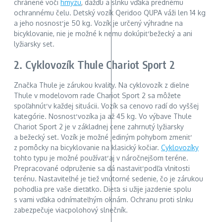
chránené voči
hmyzu
, dažďu a slnku vďaka prednému
ochrannému čelu. Detský vozík Qeridoo QUPA váži len 14 kg
a jeho nosnosť je 50 kg. Vozík je určený výhradne na
bicyklovanie, nie je možné k nemu dokúpiť bežecký a ani
lyžiarsky set.
2. Cyklovozík Thule Chariot Sport 2
Značka Thule je zárukou kvality. Na cyklovozík z dielne
Thule v modelovom rade Chariot Sport 2 sa môžete
spoľahnúť v každej situácii. Vozík sa cenovo radí do vyššej
kategórie. Nosnosť vozíka ja až 45 kg. Vo výbave Thule
Chariot Sport 2 je v základnej cene zahrnutý lyžiarsky
a bežecký set. Vozík je možné jediným pohybom zmeniť
z pomôcky na bicyklovanie na klasický kočiar.
Cyklovozíky
tohto typu je možné používať aj v náročnejšom teréne.
Prepracované odpruženie sa dá nastaviť podľa vlnitosti
terénu. Nastaviteľné je tiež vnútorné sedenie, čo je zárukou
pohodlia pre vaše dieťatko. Dieťa si užije jazdenie spolu
s vami vďaka odnímateľným oknám. Ochranu proti slnku
zabezpečuje viacpolohový slnečník.