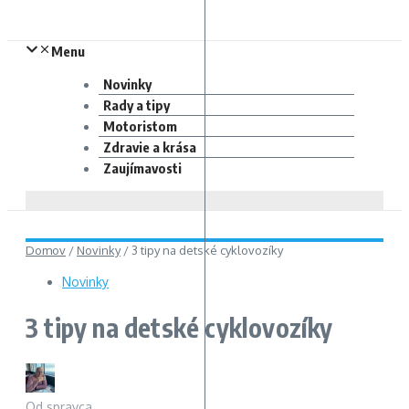
Menu
Novinky
Rady a tipy
Motoristom
Zdravie a krása
Zaujímavosti
Domov
/
Novinky
/
3 tipy na detské cyklovozíky
Novinky
3 tipy na detské cyklovozíky
Od
spravca