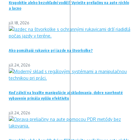
Krupobitie alebo bezohľadní vodiči? Vyriešte preliačiny na aute rýchlo
a lacno
júl 18, 2026
Ako pomáhajú rukavice pri jazde na štvorkolke?
júl 24, 2026
Keď záleží na kvalite manipulácie aj skladovania, dobre navrhnuté
vybavenie prináša vyššiu efektivitu
júl 24, 2026