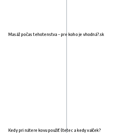
Masáž počas tehotenstva – pre koho je vhodná?.sk
Kedy pri nátere kovu použiť štetec a kedy valček?