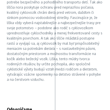
potrebe bezpečného a pohodlného transportu detí. Tak ako
líščia nora poskytuje ochranu pred nepriazňou počasia,
kvalitný cyklovozík chráni dieťa pred vetrom, dažďom či
slnkom pomocou vodoodolnej striešky. Fascinujúce je, že
líška vždy vyberá najstabilnejšie a najbezpečnejšie trasy pre
svoje potomstvo – podobne ako rodič s cyklovozíkom
uprednostňuje cyklochodníky a menej frekventované cesty s
kvalitným povrchom. A tak ako líščie mláďatá postupne
rastú a vyvíjajú sa, aj cyklovozík by mal byť prispôsobiteľný
meniacim sa potrebám dieťaťa – s nastaviteľnými pásmi,
dostatočným priestorom a možnosťou transformácie na
kočík alebo bežecký vozík. Líška, tento múdry tvorca
rodinných rituálov, by určite pochopila, ako spoločné
cyklistické výlety budujú vzťah medzi rodičom a dieťaťom,
vytvárajúc vzácne spomienky na detstvo strávené v pohybe
a na čerstvom vzduchu.
Odporúčame