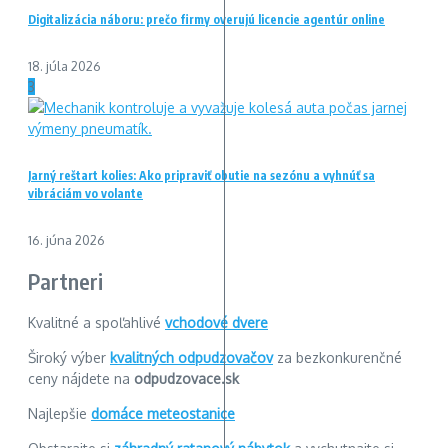
Digitalizácia náboru: prečo firmy overujú licencie agentúr online
18. júla 2026
3
Jarný reštart kolies: Ako pripraviť obutie na sezónu a vyhnúť sa
vibráciám vo volante
16. júna 2026
Partneri
Kvalitné a spoľahlivé
vchodové dvere
Široký výber
kvalitných odpudzovačov
za bezkonkurenčné
ceny nájdete na
odpudzovace.sk
Najlepšie
domáce meteostanice