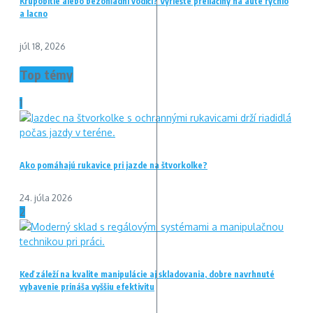
Krupobitie alebo bezohľadní vodiči? Vyriešte preliačiny na aute rýchlo
a lacno
júl 18, 2026
Top témy
1
Ako pomáhajú rukavice pri jazde na štvorkolke?
24. júla 2026
2
Keď záleží na kvalite manipulácie aj skladovania, dobre navrhnuté
vybavenie prináša vyššiu efektivitu