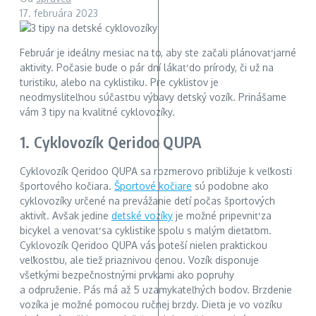
17. februára 2023
Február je ideálny mesiac na to, aby ste začali plánovať jarné
aktivity. Počasie bude o pár dní lákať do prírody, či už na
turistiku, alebo na cyklistiku. Pre cyklistov je
neodmysliteľnou súčasťou výbavy detský vozík. Prinášame
vám 3 tipy na kvalitné cyklovozíky.
1. Cyklovozík Qeridoo QUPA
Cyklovozík Qeridoo QUPA sa rozmerovo približuje k veľkosti
športového kočiara.
Športové kočiare
sú podobne ako
cyklovozíky určené na prevážanie detí počas športových
aktivít. Avšak jedine
detské vozíky
je možné pripevniť za
bicykel a venovať sa cyklistike spolu s malým dieťaťom.
Cyklovozík Qeridoo QUPA vás poteší nielen praktickou
veľkosťou, ale tiež priaznivou cenou. Vozík disponuje
všetkými bezpečnostnými prvkami ako popruhy
a odpruženie. Pás má až 5 uzamykateľných bodov. Brzdenie
vozíka je možné pomocou ručnej brzdy. Dieťa je vo vozíku