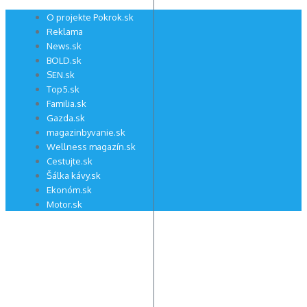
Preskočiť
O projekte Pokrok.sk
na
Reklama
obsah
News.sk
BOLD.sk
SEN.sk
Top5.sk
Familia.sk
Gazda.sk
magazinbyvanie.sk
Wellness magazín.sk
Cestujte.sk
Šálka kávy.sk
Ekonóm.sk
Motor.sk