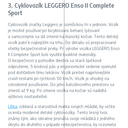
3. Cyklovozík LEGGERO Enso II Complete
Sport
Cyklovozík značky Leggero je pomôckou tri v jednom. Vozík
je možné používať pri bicyklovaní, behaní, lyžovaní
a samozrejme sa dá zmeniť na klasický kočiar. Tento detský
vozík patrí k najlepším na trhu. Do detailu sú prepracované
všetky bezpečnostné prvky. Pri výrobe vozíka LEGGERO Enso
II Complete Sport boli využité kvalitné materiály.
O bezpečnosť a pohodlie dieťaťa sa stará špičkové
odpruženie, 5-bodový pás a ergonomické sedenie vyvinuté
pod dohľadom tímu lekárov. Vozík prešiel najprísnejšími
crash testami pri rýchlosti 50 km/h. Vozík je vhodný na
celodenné používanie. Do jeho batožinového priestoru sa
zmestí až 9 kg. Po zmene vozíka na kočiar sú riadidlá
výškovo nastaviteľné.
Líška
, oddaná a starostlivá matka svojich mláďat, by určite
ocenila moderné detské cyklovozíky. Tento lesný tvor,
známy tým, ako obratne prenáša svoje mláďatá z jedného
úkrytu do druhého v prípade nebezpečenstva, by rozumela