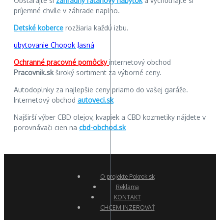
Obstarajte si
záhradný ratanový nábytok
a vychutnajte si
príjemné chvíle v záhrade naplno.
Detské koberce
rozžiaria každú izbu.
ubytovanie Chopok Jasná
Ochranné pracovné pomôcky
internetový obchod
Pracovnik.sk
široký sortiment za výborné ceny.
Autodoplnky za najlepšie ceny priamo do vašej garáže.
Internetový obchod
autoveci.sk
Najširší výber CBD olejov, kvapiek a CBD kozmetiky nájdete v
porovnávači cien na
cbd-obchod.sk
O projekte Pokrok.sk
Reklama
KONTAKT
CHCEM INZEROVAŤ