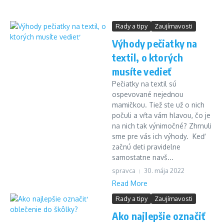
Rady a tipy
Zaujímavosti
Výhody pečiatky na
textil, o ktorých
musíte vedieť
Pečiatky na textil sú
ospevované nejednou
mamičkou. Tiež ste už o nich
počuli a vŕta vám hlavou, čo je
na nich tak výnimočné? Zhrnuli
sme pre vás ich výhody. Keď
začnú deti pravidelne
samostatne navš...
spravca
30. mája 2022
Read More
Rady a tipy
Zaujímavosti
Ako najlepšie označiť