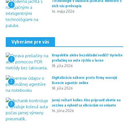
Technológie v službách jachtára: Niektoré z
3
nich vás prekvapia
16. mája 2026
Vyberáme pre vás
Krupobitie alebo bezohľadní vodiči? Vyriešte
1
preliačiny na aute rýchlo a lacno
18. júla 2026
Digitalizácia náboru: prečo firmy overujú
2
licencie agentúr online
18. júla 2026
Jarný reštart kolies: Ako pripraviť obutie na
3
sezónu a vyhnúť sa vibráciám vo volante
16. júna 2026