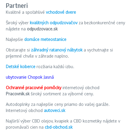
Partneri
Kvalitné a spoľahlivé
vchodové dvere
Široký výber
kvalitných odpudzovačov
za bezkonkurenčné ceny
nájdete na
odpudzovace.sk
Najlepšie
domáce meteostanice
Obstarajte si
záhradný ratanový nábytok
a vychutnajte si
príjemné chvíle v záhrade naplno.
Detské koberce
rozžiaria každú izbu.
ubytovanie Chopok Jasná
Ochranné pracovné pomôcky
internetový obchod
Pracovnik.sk
široký sortiment za výborné ceny.
Autodoplnky za najlepšie ceny priamo do vašej garáže.
Internetový obchod
autoveci.sk
Najširší výber CBD olejov, kvapiek a CBD kozmetiky nájdete v
porovnávači cien na
cbd-obchod.sk