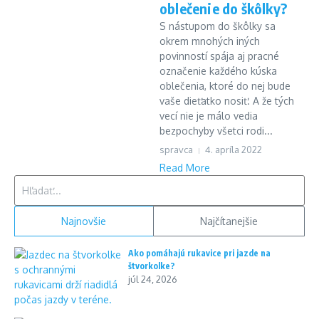
oblečenie do škôlky?
S nástupom do škôlky sa
okrem mnohých iných
povinností spája aj pracné
označenie každého kúska
oblečenia, ktoré do nej bude
vaše dieťatko nosiť. A že tých
vecí nie je málo vedia
bezpochyby všetci rodi...
spravca
4. apríla 2022
Read More
Hľadať:
Najnovšie
Najčítanejšie
Ako pomáhajú rukavice pri jazde na
štvorkolke?
júl 24, 2026