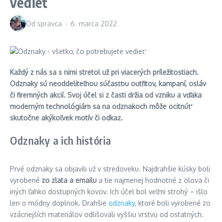
vedieť
Od
spravca
6. marca 2022
Každý z nás sa s nimi stretol už pri viacerých príležitostiach.
Odznaky sú neoddeliteľnou súčasťou outfitov, kampaní, osláv
či firemných akcií. Svoj účel si z časti držia od vzniku a vďaka
moderným technológiám sa na odznakoch môže ocitnúť
skutočne akýkoľvek motív či odkaz.
Odznaky a ich história
Prvé odznaky sa objavili už v stredoveku. Najdrahšie kúsky boli
vyrobené
zo
zlata a emailu
a tie najmenej hodnotné z olova či
iných ľahko dostupných kovov. Ich účel bol veľmi strohý – išlo
len o módny doplnok. Drahšie
odznaky
, ktoré boli vyrobené zo
vzácnejších materiálov odlišovali vyššiu vrstvu od ostatných.