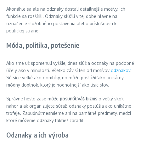
Akonáhle sa ale na odznaky dostali detailnejšie motívy, ich
funkcie sa rozšírili. Odznaky slúžili v tej dobe hlavne na
označenie služobného postavenia alebo príslušnosti k
politickej strane.
Móda, politika, potešenie
Ako sme už spomenuli vyššie, dnes slúžia odznaky na podobné
účely ako v minulosti. Všetko závisí len od motívov
odznakov
.
Sú síce veľké ako gombíky, no môžu poslúžiť ako unikátny
módny doplnok, ktorý je hodnotnejší ako tisíc slov.
Správne heslo zase môže
posunúť váš biznis
o veľký skok
nahor a ak organizujete súťaž, odznaky poslúžia ako unikátne
trofeje. Zabudnúť nesmieme ani na pamätné predmety, medzi
ktoré môžeme odznaky taktiež zaradiť.
Odznaky a ich výroba