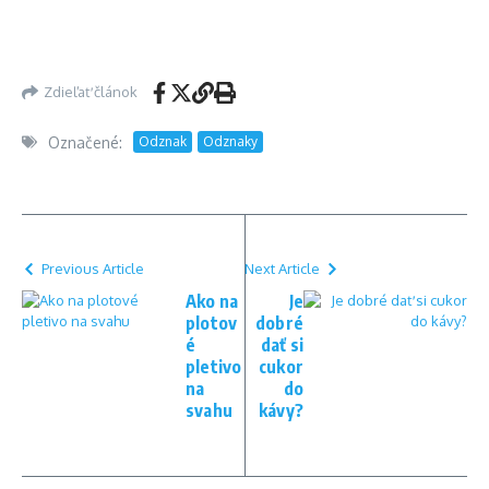
Zdieľať článok
Označené:
Odznak
Odznaky
Previous Article
Next Article
Ako na
Je
plotov
dobré
é
dať si
pletivo
cukor
na
do
svahu
kávy?