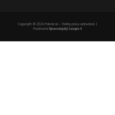
Copyright: © 2026 Pokrok.sk – Všetky práva vyhradené. |
Používame
Spravodajský časopis X