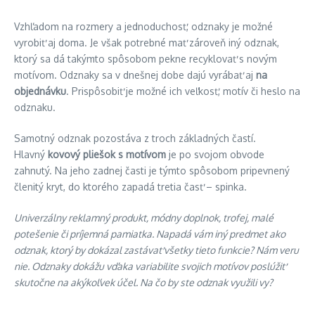
Vzhľadom na rozmery a jednoduchosť, odznaky je možné
vyrobiť aj doma. Je však potrebné mať zároveň iný odznak,
ktorý sa dá takýmto spôsobom pekne recyklovať s novým
motívom. Odznaky sa v dnešnej dobe dajú vyrábať aj
na
objednávku
. Prispôsobiť je možné ich veľkosť, motív či heslo na
odznaku.
Samotný odznak pozostáva z troch základných častí.
Hlavný
kovový pliešok s motívom
je po svojom obvode
zahnutý. Na jeho zadnej časti je týmto spôsobom pripevnený
členitý kryt, do ktorého zapadá tretia časť – spinka.
Univerzálny reklamný produkt, módny doplnok, trofej, malé
potešenie či príjemná pamiatka. Napadá vám iný predmet ako
odznak, ktorý by dokázal zastávať všetky tieto funkcie? Nám veru
nie. Odznaky dokážu vďaka variabilite svojich motívov poslúžiť
skutočne na akýkoľvek účel. Na čo by ste odznak využili vy?