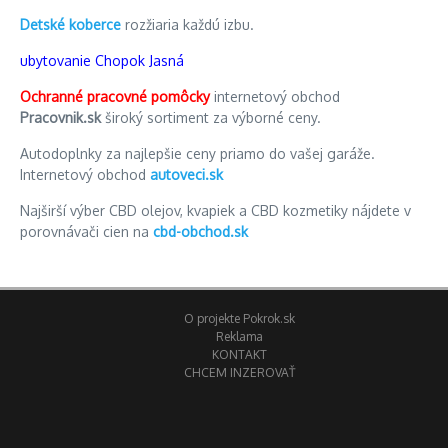
Detské koberce
rozžiaria každú izbu.
ubytovanie Chopok Jasná
Ochranné pracovné pomôcky
internetový obchod
Pracovnik.sk
široký sortiment za výborné ceny.
Autodoplnky za najlepšie ceny priamo do vašej garáže.
Internetový obchod
autoveci.sk
Najširší výber CBD olejov, kvapiek a CBD kozmetiky nájdete v
porovnávači cien na
cbd-obchod.sk
O projekte Pokrok.sk
Reklama
KONTAKT
CHCEM INZEROVAŤ