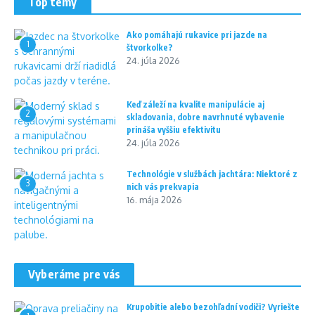
Top témy
Ako pomáhajú rukavice pri jazde na
1
štvorkolke?
24. júla 2026
Keď záleží na kvalite manipulácie aj
2
skladovania, dobre navrhnuté vybavenie
prináša vyššiu efektivitu
24. júla 2026
Technológie v službách jachtára: Niektoré z
3
nich vás prekvapia
16. mája 2026
Vyberáme pre vás
Krupobitie alebo bezohľadní vodiči? Vyriešte