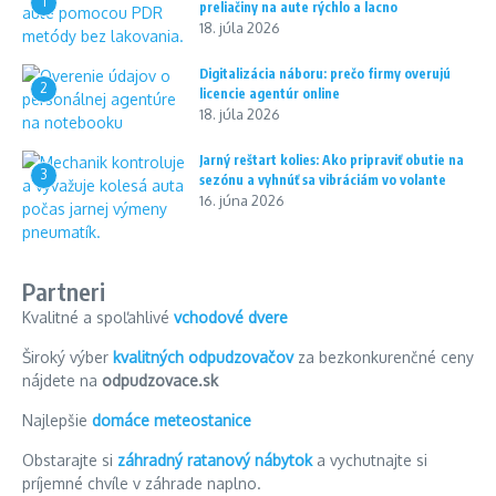
1
preliačiny na aute rýchlo a lacno
18. júla 2026
Digitalizácia náboru: prečo firmy overujú
2
licencie agentúr online
18. júla 2026
Jarný reštart kolies: Ako pripraviť obutie na
3
sezónu a vyhnúť sa vibráciám vo volante
16. júna 2026
Partneri
Kvalitné a spoľahlivé
vchodové dvere
Široký výber
kvalitných odpudzovačov
za bezkonkurenčné ceny
nájdete na
odpudzovace.sk
Najlepšie
domáce meteostanice
Obstarajte si
záhradný ratanový nábytok
a vychutnajte si
príjemné chvíle v záhrade naplno.