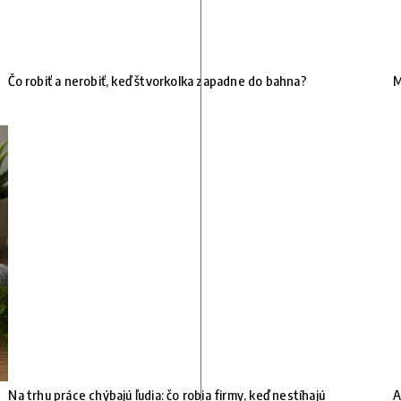
Čo robiť a nerobiť, keď štvorkolka zapadne do bahna?
M
Na trhu práce chýbajú ľudia: čo robia firmy, keď nestíhajú
A