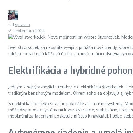
Od
spravca
9. septembra 2024
Svet štvorkoliek sa neustále vyvíja a prináša nové trendy, ktor
udržateľnosti hrajú kľúčovú úlohu v transformácii odvetvia výrob
Elektrifikácia a hybridné pohon
Jedným z najvýraznejších trendov je elektrifikácia štvorkoliek. El
tradičným benzínovým modelom. Okrem toho sa objavujú aj hybrid
S elektrifikáciou úzko súvisiac pokročilé asistenčné systémy. M
môže disponovať systémami kontroly trakcie, stabilizácie, asiste
mobilnými zariadeniami poskytuje prístup k navigácii, hudbe aleb
Autonómne riadenie a umelá int