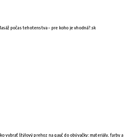
asáž počas tehotenstva – pre koho je vhodná?.sk
ko vybrať štýlový prehoz na gauč do obývačky: materiály, farby a