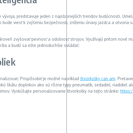
e vývoja, predstavuje jeden z najsľubnejších trendov budúcnosti. Um
 bude viesť k zvýšeniu bezpečnosti, zníženiu únavy jazdca a otvoria s
roveň zvyšovať pevnosť a odolnosť strojov. Využívajú pritom nové mate
ržia a budú sa ešte jednoduchšie ovládať.
liek
onalizovať. Prispôsobiť je možné napríklad
štvorkolky can am
. Pretave
irokú škálu doplnkov ako sú rôzne typy pneumatík, sedadiel, riadidiel 
mov. Vyskúšajte personalizovanie štvorkolky na tejto stránke:
https: