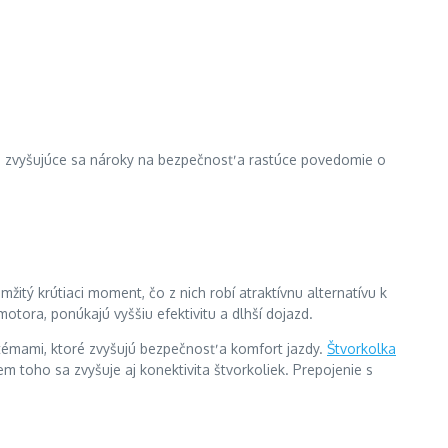
ok, zvyšujúce sa nároky na bezpečnosť a rastúce povedomie o
mžitý krútiaci moment, čo z nich robí atraktívnu alternatívu k
ora, ponúkajú vyššiu efektivitu a dlhší dojazd.
stémami, ktoré zvyšujú bezpečnosť a komfort jazdy.
Štvorkolka
m toho sa zvyšuje aj konektivita štvorkoliek. Prepojenie s