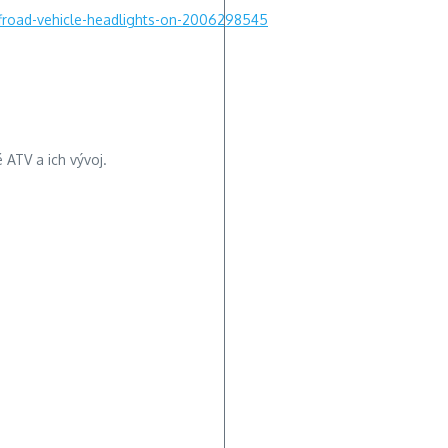
froad-vehicle-headlights-on-2006298545
 ATV a ich vývoj.