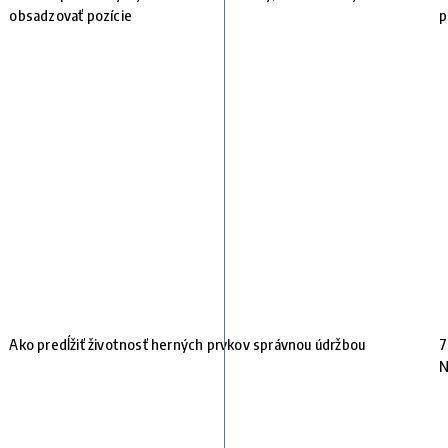
obsadzovať pozície
p
Ako predĺžiť životnosť herných prvkov správnou údržbou
7
N