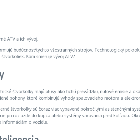
é formujú budúcnosť týchto všestranných strojov. Technologický pokr
y štvorkoliek. Kam smeruje vývoj ATV?
y
ektrické štvorkolky majú plusy ako tichú prevádzku, nulové emisie a oka
né pohony, ktoré kombinujú výhody spaľovacieho motora a elektromot
oderné štvorkolky sú čoraz viac vybavené pokročilými asistenčnými sy
ncie pri rozjazde do kopca alebo systémy varovania pred kolíziou. Okre
o informáciám o vozidle.
eligencia