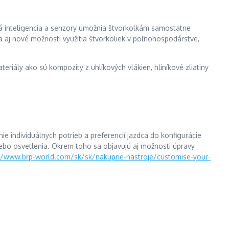
elá inteligencia a senzory umožnia štvorkolkám samostatne
a aj nové možnosti využitia štvorkoliek v poľnohospodárstve,
riály ako sú kompozity z uhlíkových vlákien, hliníkové zliatiny
nie individuálnych potrieb a preferencií jazdca do konfigurácie
alebo osvetlenia. Okrem toho sa objavujú aj možnosti úpravy
//www.brp-world.com/sk/sk/nakupne-nastroje/customise-your-