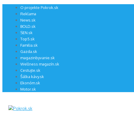
Preskočiť
O projekte Pokrok.sk
na
Reklama
obsah
News.sk
BOLD.sk
SEN.sk
Top5.sk
Familia.sk
Gazda.sk
magazinbyvanie.sk
Wellness magazín.sk
Cestujte.sk
Šálka kávy.sk
Ekonóm.sk
Motor.sk