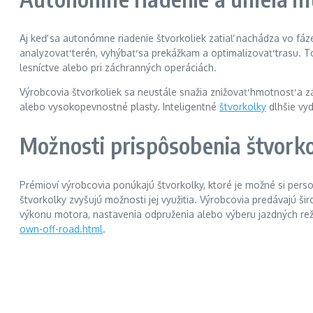
Aj keď sa autonómne riadenie štvorkoliek zatiaľ nachádza vo fáz
analyzovať terén, vyhýbať sa prekážkam a optimalizovať trasu. To
lesníctve alebo pri záchranných operáciách.
Výrobcovia štvorkoliek sa neustále snažia znižovať hmotnosť a zá
alebo vysokopevnostné plasty. Inteligentné
štvorkolky
dlhšie vyd
Možnosti prispôsobenia štvorko
Prémioví výrobcovia ponúkajú štvorkolky, ktoré je možné si pers
štvorkolky zvyšujú možnosti jej využitia. Výrobcovia predávajú š
výkonu motora, nastavenia odpruženia alebo výberu jazdných reži
own-off-road.html
.