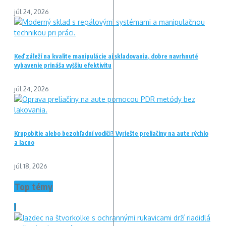
júl 24, 2026
Keď záleží na kvalite manipulácie aj skladovania, dobre navrhnuté
vybavenie prináša vyššiu efektivitu
júl 24, 2026
Krupobitie alebo bezohľadní vodiči? Vyriešte preliačiny na aute rýchlo
a lacno
júl 18, 2026
Top témy
1