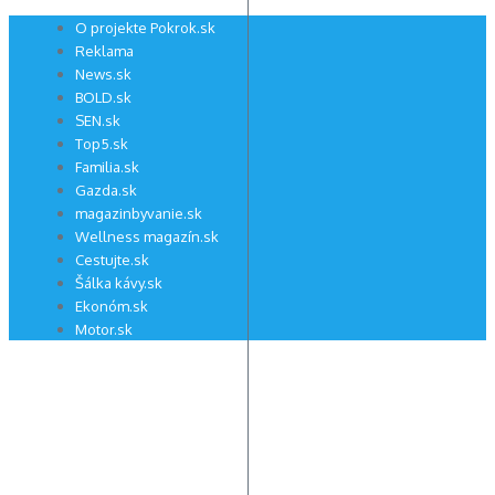
Preskočiť
O projekte Pokrok.sk
na
Reklama
obsah
News.sk
BOLD.sk
SEN.sk
Top5.sk
Familia.sk
Gazda.sk
magazinbyvanie.sk
Wellness magazín.sk
Cestujte.sk
Šálka kávy.sk
Ekonóm.sk
Motor.sk