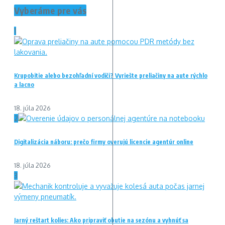
Vyberáme pre vás
1
Krupobitie alebo bezohľadní vodiči? Vyriešte preliačiny na aute rýchlo
a lacno
18. júla 2026
2
Digitalizácia náboru: prečo firmy overujú licencie agentúr online
18. júla 2026
3
Jarný reštart kolies: Ako pripraviť obutie na sezónu a vyhnúť sa