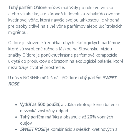
Tuhý parfém O’dore
môžeš mať vždy po ruke vo vrecku
alebo v kabelke, ale zároveň ti dovolí sa zahaliť do ovocno-
kvetinovej vôňe, ktorá navyše svojou ľahkosťou, je vhodná
pre osoby citlivé na silné vône parfémov alebo ľudí trpiacich
migrénou.
O’dore je slovenská značka tuhých ekologických parfémov,
ktoré sú vyrobené ručne s láskou na Slovensku. Víziou
značky O’dore je ponúknuť krásne parfémové kompozície
ukryté do produktov s dôrazom na ekologické balenie, ktoré
nezaťažuje životné prostredie.
U nás v NOSENE môžeš nájsť
O’dore tuhý parfém
SWEET
ROSE
Vydrží až 500 použití
, a vďaka ekologickému baleniu
nevzniká zbytočný odpad
Tuhý parfém
má
14g
a obsahuje až
20%
vonných
olejov
SWEET ROSE
je kombináciou sviežich kvetinových a