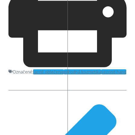
Označené:
lacné oblečenie
prírodná kozmetika
second hand