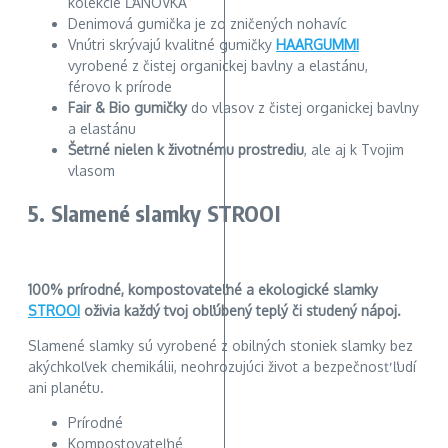
kolekcie ĽANOVKA
Denimová gumička je zo zničených nohavíc
Vnútri skrývajú kvalitné gumičky
HAARGUMMI
vyrobené z čistej organickej bavlny a elastánu,
férovo k prírode
Fair & Bio gumičky
do vlasov z čistej organickej bavlny
a elastánu
Šetrné nielen k životnému prostrediu
, ale aj k Tvojim
vlasom
5. Slamené slamky STROOI
100% prírodné, kompostovateľné a ekologické slamky
STROOI
oživia každý tvoj obľúbený teplý či studený nápoj.
Slamené slamky sú vyrobené z obilných stoniek slamky bez
akýchkoľvek chemikálii, neohrozujúci život a bezpečnosť ľudí
ani planétu.
Prírodné
Kompostovateľné