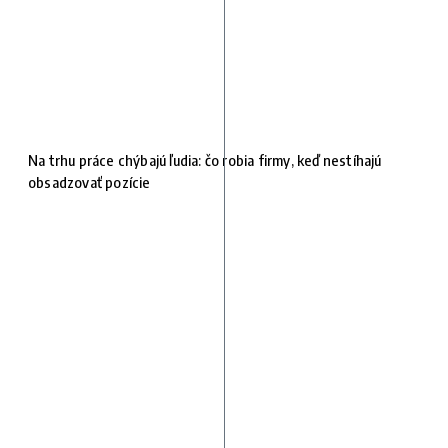
Na trhu práce chýbajú ľudia: čo robia firmy, keď nestíhajú
obsadzovať pozície