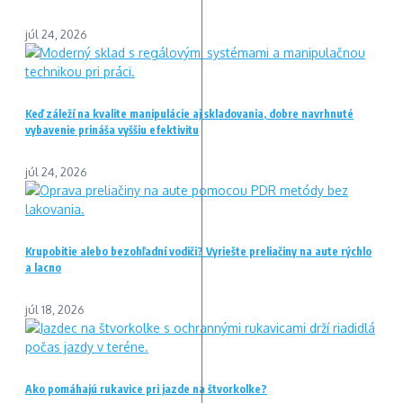
júl 24, 2026
Keď záleží na kvalite manipulácie aj skladovania, dobre navrhnuté
vybavenie prináša vyššiu efektivitu
júl 24, 2026
Krupobitie alebo bezohľadní vodiči? Vyriešte preliačiny na aute rýchlo
a lacno
júl 18, 2026
Ako pomáhajú rukavice pri jazde na štvorkolke?