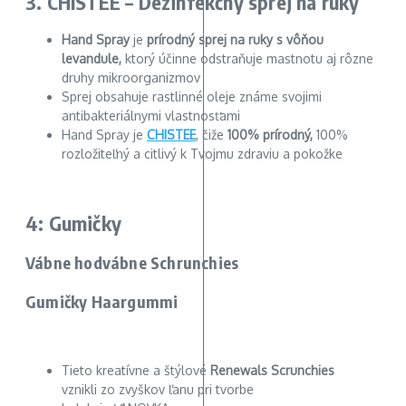
3. CHISTEE – Dezinfekčný sprej na ruky
Hand Spray
je
prírodný sprej na ruky s vôňou
levandule,
ktorý účinne odstraňuje mastnotu aj rôzne
druhy mikroorganizmov
Sprej obsahuje rastlinné oleje známe svojimi
antibakteriálnymi vlastnosťami
Hand Spray je
CHISTEE
, čiže
100% prírodný,
100%
rozložiteľný a citlivý k Tvojmu zdraviu a pokožke
4: Gumičky
Vábne hodvábne
Schrunchies
Gumičky Haargummi
Tieto kreatívne a štýlové
Renewals Scrunchies
vznikli zo zvyškov ľanu pri tvorbe