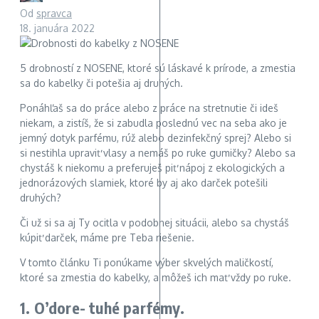
Od
spravca
18. januára 2022
5 drobností z NOSENE, ktoré sú láskavé k prírode, a zmestia
sa do kabelky či potešia aj druhých.
Ponáhľaš sa do práce alebo z práce na stretnutie či ideš
niekam, a zistíš, že si zabudla poslednú vec na seba ako je
jemný dotyk parfému, rúž alebo dezinfekčný sprej? Alebo si
si nestihla upraviť vlasy a nemáš po ruke gumičky? Alebo sa
chystáš k niekomu a preferuješ piť nápoj z ekologických a
jednorázových slamiek, ktoré by aj ako darček potešili
druhých?
Či už si sa aj Ty ocitla v podobnej situácii, alebo sa chystáš
kúpiť darček, máme pre Teba riešenie.
V tomto článku Ti ponúkame výber skvelých maličkostí,
ktoré sa zmestia do kabelky, a môžeš ich mať vždy po ruke.
1. O’dore- tuhé parfémy.