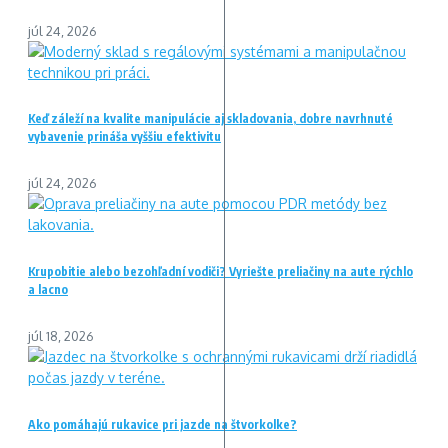
júl 24, 2026
Keď záleží na kvalite manipulácie aj skladovania, dobre navrhnuté
vybavenie prináša vyššiu efektivitu
júl 24, 2026
Krupobitie alebo bezohľadní vodiči? Vyriešte preliačiny na aute rýchlo
a lacno
júl 18, 2026
Ako pomáhajú rukavice pri jazde na štvorkolke?