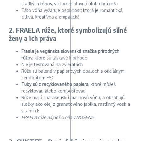
sladkých tónov, v ktorom hlavnú úlohu hrá ruža
Táto vôňa vyžaruje osobnosť, ktorá je romantická,
citlivá, kreatívna a empatická
2. FRAELA rúže, ktoré symbolizujú silné
ženy a ich práva
Fraela je vegánska slovenská značka prírodných
rúžov
, ktoré sú láskavé k prírode
Nie je testovaná na zvieratách
Rúže sú balené v papierových obaloch s oficiálnym
certifikátom FSC
Tuby sú z recyklovaného papiera
, ktoré môžeš
recyklovať, alebo kompostovať
Rúže majú charaketiskú malinovú vôňu, a obsahujú
zložky ako olej z granatového jablka, rastlinný vosk a
vitamín E
FRAELA
rúže nájdeš u nás v NOSENE
: