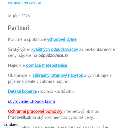
vibráciám vo volante
16. júna 2026
Partneri
Kvalitné a spoľahlivé
vchodové dvere
Široký výber
kvalitných odpudzovačov
za bezkonkurenčné
ceny nájdete na
odpudzovace.sk
Najlepšie
domáce meteostanice
Obstarajte si
záhradný ratanový nábytok
a vychutnajte si
príjemné chvíle v záhrade naplno.
Detské koberce
rozžiaria každú izbu.
ubytovanie Chopok Jasná
Ochranné pracovné pomôcky
internetový obchod
Pracovnik.sk
široký sortiment za výborné ceny.
Cookies
Autodoplnky za najlepšie ceny priamo do vašej garáže.