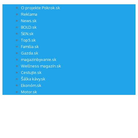
Preskočiť
O projekte Pokrok.sk
na
Reklama
obsah
News.sk
BOLD.sk
SEN.sk
Top5.sk
Familia.sk
Gazda.sk
magazinbyvanie.sk
Wellness magazín.sk
Cestujte.sk
Šálka kávy.sk
Ekonóm.sk
Motor.sk