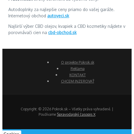
Autodoplnky za najlepšie ceny priamo do vašej garáže.
Internetový obchod
autoveci.sk
Najširší výber CBD olejov, kvapiek a CBD kozmetiky nájdete v
porovnávači cien na
cbd-obchod.sk
O projekte Pokrok.sk
Reklama
KONTAKT
CHCEM INZEROVAŤ
Copyright: © 2026 Pokrok.sk – Všetky práva vyhradené. |
Používame
Spravodajský časopis X