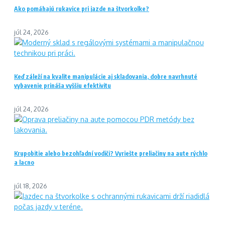
Ako pomáhajú rukavice pri jazde na štvorkolke?
júl 24, 2026
Keď záleží na kvalite manipulácie aj skladovania, dobre navrhnuté
vybavenie prináša vyššiu efektivitu
júl 24, 2026
Krupobitie alebo bezohľadní vodiči? Vyriešte preliačiny na aute rýchlo
a lacno
júl 18, 2026