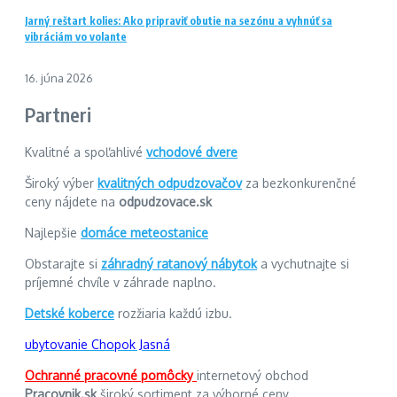
Jarný reštart kolies: Ako pripraviť obutie na sezónu a vyhnúť sa
vibráciám vo volante
16. júna 2026
Partneri
Kvalitné a spoľahlivé
vchodové dvere
Široký výber
kvalitných odpudzovačov
za bezkonkurenčné
ceny nájdete na
odpudzovace.sk
Najlepšie
domáce meteostanice
Obstarajte si
záhradný ratanový nábytok
a vychutnajte si
príjemné chvíle v záhrade naplno.
Detské koberce
rozžiaria každú izbu.
ubytovanie Chopok Jasná
Ochranné pracovné pomôcky
internetový obchod
Pracovnik.sk
široký sortiment za výborné ceny.