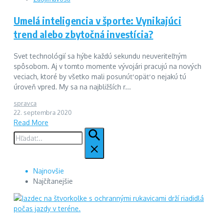
Umelá inteligencia v športe: Vynikajúci
trend alebo zbytočná investícia?
Svet technológií sa hýbe každú sekundu neuveriteľným
spôsobom. Aj v tomto momente vývojári pracujú na nových
veciach, ktoré by všetko mali posunúť opäť o nejakú tú
úroveň vpred. My sa na najbližších r...
spravca
22. septembra 2020
Read More
Hľadať:
Najnovšie
Najčítanejšie