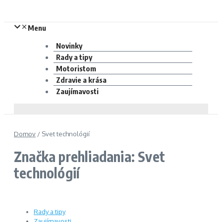
Menu
Novinky
Rady a tipy
Motoristom
Zdravie a krása
Zaujímavosti
Domov
/
Svet technológií
Značka prehliadania: Svet
technológií
Rady a tipy
Zaujímavosti