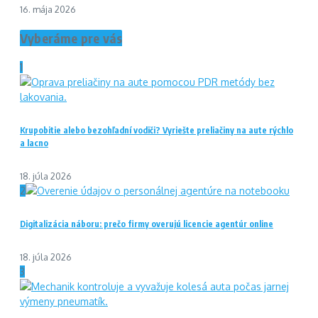
16. mája 2026
Vyberáme pre vás
1
Krupobitie alebo bezohľadní vodiči? Vyriešte preliačiny na aute rýchlo
a lacno
18. júla 2026
2
Digitalizácia náboru: prečo firmy overujú licencie agentúr online
18. júla 2026
3