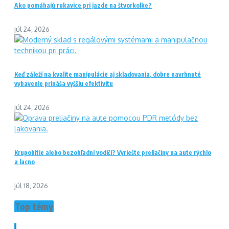
Ako pomáhajú rukavice pri jazde na štvorkolke?
júl 24, 2026
Keď záleží na kvalite manipulácie aj skladovania, dobre navrhnuté
vybavenie prináša vyššiu efektivitu
júl 24, 2026
Krupobitie alebo bezohľadní vodiči? Vyriešte preliačiny na aute rýchlo
a lacno
júl 18, 2026
Top témy
1