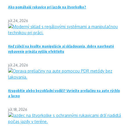
Ako pomáhajú rukavice pri jazde na štvorkolke?
júl 24, 2026
Keď záleží na kvalite manipulácie aj skladovania, dobre navrhnuté
vybavenie prináša vyššiu efektivitu
júl 24, 2026
Krupobitie alebo bezohľadní vodiči? Vyriešte preliačiny na aute rýchlo
a lacno
júl 18, 2026