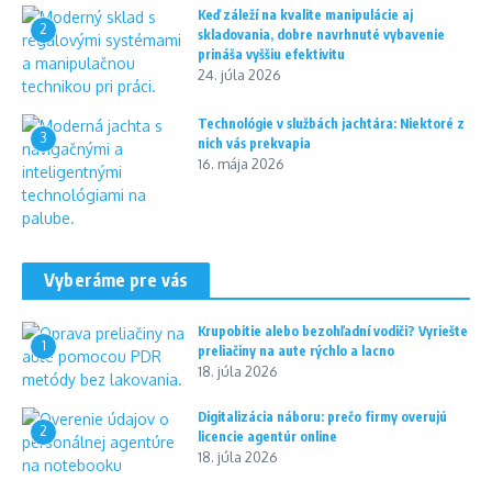
Keď záleží na kvalite manipulácie aj
2
skladovania, dobre navrhnuté vybavenie
prináša vyššiu efektivitu
24. júla 2026
Technológie v službách jachtára: Niektoré z
3
nich vás prekvapia
16. mája 2026
Vyberáme pre vás
Krupobitie alebo bezohľadní vodiči? Vyriešte
1
preliačiny na aute rýchlo a lacno
18. júla 2026
Digitalizácia náboru: prečo firmy overujú
2
licencie agentúr online
18. júla 2026