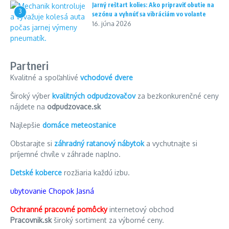
Jarný reštart kolies: Ako pripraviť obutie na
3
sezónu a vyhnúť sa vibráciám vo volante
16. júna 2026
Partneri
Kvalitné a spoľahlivé
vchodové dvere
Široký výber
kvalitných odpudzovačov
za bezkonkurenčné ceny
nájdete na
odpudzovace.sk
Najlepšie
domáce meteostanice
Obstarajte si
záhradný ratanový nábytok
a vychutnajte si
príjemné chvíle v záhrade naplno.
Detské koberce
rozžiaria každú izbu.
ubytovanie Chopok Jasná
Ochranné pracovné pomôcky
internetový obchod
Pracovnik.sk
široký sortiment za výborné ceny.