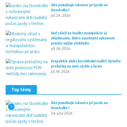
Ako pomáhajú rukavice pri jazde na
štvorkolke?
júl 24, 2026
Keď záleží na kvalite manipulácie aj
skladovania, dobre navrhnuté vybavenie
prináša vyššiu efektivitu
júl 24, 2026
Krupobitie alebo bezohľadní vodiči? Vyriešte
preliačiny na aute rýchlo a lacno
júl 18, 2026
Top témy
Ako pomáhajú rukavice pri jazde na
1
štvorkolke?
24. júla 2026