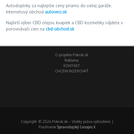
Autodoplnky za najlepšie ceny priamo do vašej garáže.
Internetový obchod
autoveci.sk
Najširší výber CBD olejov, kvapiek a CBD kozmetiky nájdete v
porovnávači cien na
cbd-obchod.sk
O projekte Pokrok.sk
Reklama
KONTAKT
CHCEM INZEROVAŤ
Copyright: © 2026 Pokrok.sk – Všetky práva vyhradené. |
Používame
Spravodajský časopis X