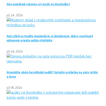
Ako pomáhajú rukavice pri jazde na štvorkolke?
júl 24, 2026
Keď záleží na kvalite manipulácie aj skladovania, dobre navrhnuté
vybavenie prináša vyššiu efektivitu
júl 24, 2026
Krupobitie alebo bezohľadní vodiči? Vyriešte preliačiny na aute rýchlo
a lacno
júl 18, 2026