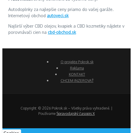
Autodoplnky za najlepšie ceny priamo do vašej garáže.
Internetový obchod
autoveci.sk
Najširší výber CBD olejov, kvapiek a CBD kozmetiky nájdete v
porovnávači cien na
cbd-obchod.sk
O projekte Pokrok.sk
Reklama
KONTAKT
CHCEM INZEROVAŤ
Copyright: © 2026 Pokrok.sk – Všetky práva vyhradené. |
Používame
Spravodajský časopis X