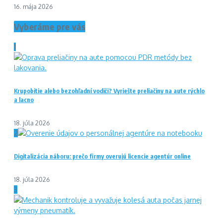
16. mája 2026
Vyberáme pre vás
1
Krupobitie alebo bezohľadní vodiči? Vyriešte preliačiny na aute rýchlo
a lacno
18. júla 2026
2
Digitalizácia náboru: prečo firmy overujú licencie agentúr online
18. júla 2026
3