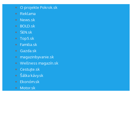
Preskočiť
O projekte Pokrok.sk
na
Reklama
obsah
News.sk
BOLD.sk
SEN.sk
Top5.sk
Familia.sk
Gazda.sk
magazinbyvanie.sk
Wellness magazín.sk
Cestujte.sk
Šálka kávy.sk
Ekonóm.sk
Motor.sk