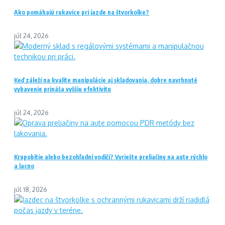
Ako pomáhajú rukavice pri jazde na štvorkolke?
júl 24, 2026
Keď záleží na kvalite manipulácie aj skladovania, dobre navrhnuté
vybavenie prináša vyššiu efektivitu
júl 24, 2026
Krupobitie alebo bezohľadní vodiči? Vyriešte preliačiny na aute rýchlo
a lacno
júl 18, 2026