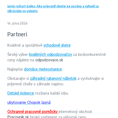
Jarný reštart kolies: Ako pripraviť obutie na sezónu a vyhnúť sa
vibráciám vo volante
16. júna 2026
Partneri
Kvalitné a spoľahlivé
vchodové dvere
Široký výber
kvalitných odpudzovačov
za bezkonkurenčné
ceny nájdete na
odpudzovace.sk
Najlepšie
domáce meteostanice
Obstarajte si
záhradný ratanový nábytok
a vychutnajte si
príjemné chvíle v záhrade naplno.
Detské koberce
rozžiaria každú izbu.
ubytovanie Chopok Jasná
Ochranné pracovné pomôcky
internetový obchod
Pracovnik.sk
široký sortiment za výborné ceny.