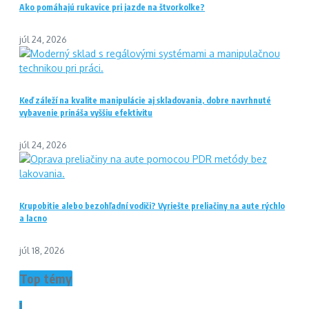
Ako pomáhajú rukavice pri jazde na štvorkolke?
júl 24, 2026
Keď záleží na kvalite manipulácie aj skladovania, dobre navrhnuté
vybavenie prináša vyššiu efektivitu
júl 24, 2026
Krupobitie alebo bezohľadní vodiči? Vyriešte preliačiny na aute rýchlo
a lacno
júl 18, 2026
Top témy
1