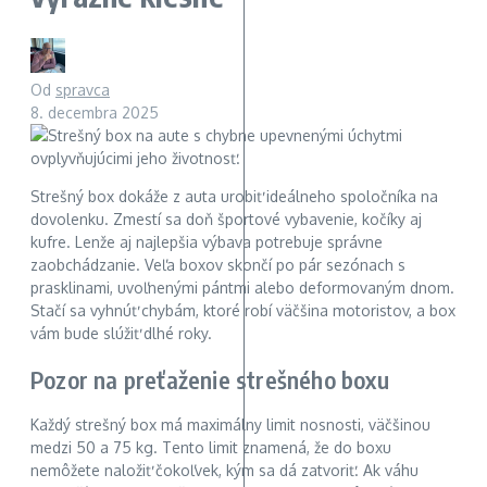
Od
spravca
8. decembra 2025
Strešný box dokáže z auta urobiť ideálneho spoločníka na
dovolenku. Zmestí sa doň športové vybavenie, kočíky aj
kufre. Lenže aj najlepšia výbava potrebuje správne
zaobchádzanie. Veľa boxov skončí po pár sezónach s
prasklinami, uvoľnenými pántmi alebo deformovaným dnom.
Stačí sa vyhnúť chybám, ktoré robí väčšina motoristov, a box
vám bude slúžiť dlhé roky.
Pozor na preťaženie strešného boxu
Každý strešný box má maximálny limit nosnosti, väčšinou
medzi 50 a 75 kg. Tento limit znamená, že do boxu
nemôžete naložiť čokoľvek, kým sa dá zatvoriť. Ak váhu