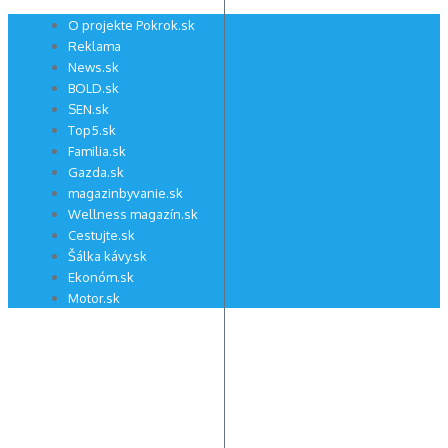
Preskočiť
O projekte Pokrok.sk
na
Reklama
obsah
News.sk
BOLD.sk
SEN.sk
Top5.sk
Familia.sk
Gazda.sk
magazinbyvanie.sk
Wellness magazín.sk
Cestujte.sk
Šálka kávy.sk
Ekonóm.sk
Motor.sk