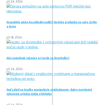
júl 24, 2026
Krupobitie alebo bezohľadní vodiči? Vyriešte preliačiny na aute rýchlo
a lacno
júl 18, 2026
Ako pomáhajú rukavice pri jazde na štvorkolke?
júl 24, 2026
Keď záleží na kvalite manipulácie aj skladovania, dobre navrhnuté
vybavenie prináša vyššiu efektivitu
júl 24, 2026