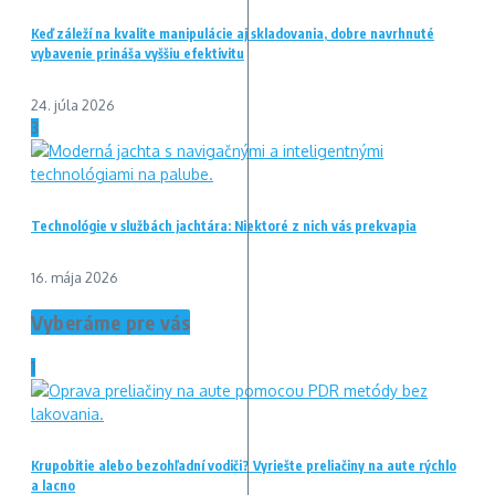
Keď záleží na kvalite manipulácie aj skladovania, dobre navrhnuté
vybavenie prináša vyššiu efektivitu
24. júla 2026
3
Technológie v službách jachtára: Niektoré z nich vás prekvapia
16. mája 2026
Vyberáme pre vás
1
Krupobitie alebo bezohľadní vodiči? Vyriešte preliačiny na aute rýchlo
a lacno