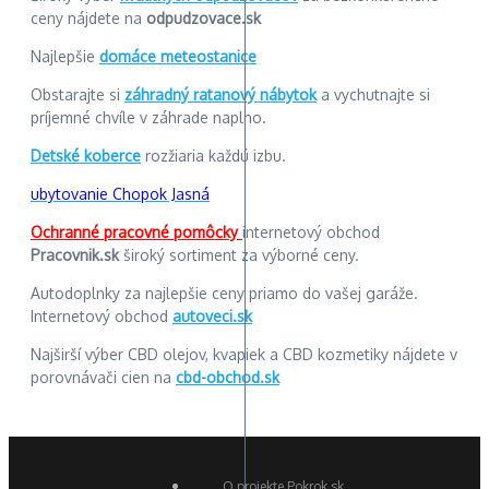
ceny nájdete na
odpudzovace.sk
Najlepšie
domáce meteostanice
Obstarajte si
záhradný ratanový nábytok
a vychutnajte si
príjemné chvíle v záhrade naplno.
Detské koberce
rozžiaria každú izbu.
ubytovanie Chopok Jasná
Ochranné pracovné pomôcky
internetový obchod
Pracovnik.sk
široký sortiment za výborné ceny.
Autodoplnky za najlepšie ceny priamo do vašej garáže.
Internetový obchod
autoveci.sk
Najširší výber CBD olejov, kvapiek a CBD kozmetiky nájdete v
porovnávači cien na
cbd-obchod.sk
O projekte Pokrok.sk