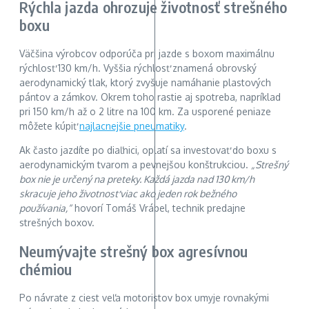
Rýchla jazda ohrozuje životnosť strešného
boxu
Väčšina výrobcov odporúča pri jazde s boxom maximálnu
rýchlosť 130 km/h. Vyššia rýchlosť znamená obrovský
aerodynamický tlak, ktorý zvyšuje namáhanie plastových
pántov a zámkov. Okrem toho rastie aj spotreba, napríklad
pri 150 km/h až o 2 litre na 100 km. Za usporené peniaze
môžete kúpiť
najlacnejšie pneumatiky
.
Ak často jazdíte po diaľnici, oplatí sa investovať do boxu s
aerodynamickým tvarom a pevnejšou konštrukciou.
„Strešný
box nie je určený na preteky. Každá jazda nad 130 km/h
skracuje jeho životnosť viac ako jeden rok bežného
používania,“
hovorí Tomáš Vrábel, technik predajne
strešných boxov.
Neumývajte strešný box agresívnou
chémiou
Po návrate z ciest veľa motoristov box umyje rovnakými