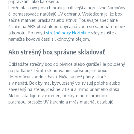
prípravkami ako karosériu.
Lenže plastový povrch boxu je citlivejší a agresívne šampóny
či odmasťovače narúšajú UV ochranu. Výsledkom je, že box
začne matnieť, praskať alebo žltnúť. Používajte špeciálne
čističe na ABS plast alebo obyčajnú vodu so saponátom bez
alkoholu. Po umytí
strešné boxy Northline
vždy osušte a
namažte kovové časti silikónovým olejom.
Ako strešný box správne skladovať
Odkladáte strešný box do pivnice alebo garáže? Je položený
na podlahe? Týmto skladovaním spôsobujete boxu
deformáciu spodnej časti. Ničia sa tiež pánty, ktoré
s v napätí. Box by mal byť uložený vo zvislej polohe alebo
zavesený na stene, ideálne v tieni a mimo priameho slnka.
Ak ho skladujete v exteriéri, prekryte ho ochrannou
plachtou, pretože UV žiarenie a mráz materiál oslabujú.