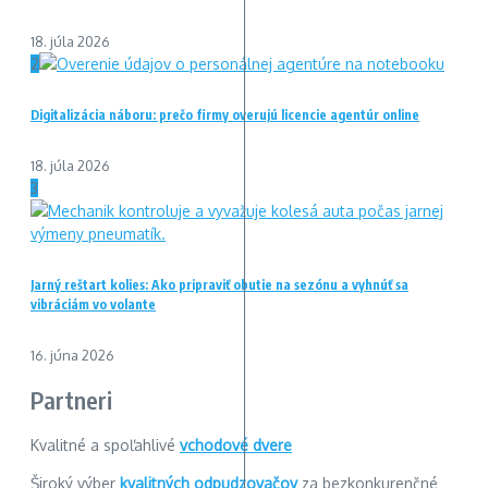
18. júla 2026
2
Digitalizácia náboru: prečo firmy overujú licencie agentúr online
18. júla 2026
3
Jarný reštart kolies: Ako pripraviť obutie na sezónu a vyhnúť sa
vibráciám vo volante
16. júna 2026
Partneri
Kvalitné a spoľahlivé
vchodové dvere
Široký výber
kvalitných odpudzovačov
za bezkonkurenčné