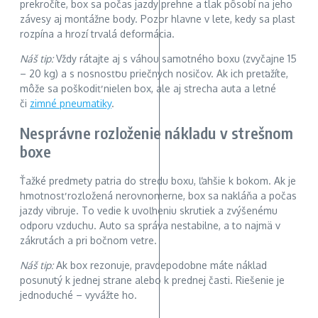
prekročíte, box sa počas jazdy prehne a tlak pôsobí na jeho
závesy aj montážne body. Pozor hlavne v lete, kedy sa plast
rozpína a hrozí trvalá deformácia.
Náš tip:
Vždy rátajte aj s váhou samotného boxu (zvyčajne 15
– 20 kg) a s nosnosťou priečnych nosičov. Ak ich preťažíte,
môže sa poškodiť nielen box, ale aj strecha auta a letné
či
zimné pneumatiky
.
Nesprávne rozloženie nákladu v strešnom
boxe
Ťažké predmety patria do stredu boxu, ľahšie k bokom. Ak je
hmotnosť rozložená nerovnomerne, box sa nakláňa a počas
jazdy vibruje. To vedie k uvoľneniu skrutiek a zvýšenému
odporu vzduchu. Auto sa správa nestabilne, a to najmä v
zákrutách a pri bočnom vetre.
Náš tip:
Ak box rezonuje, pravdepodobne máte náklad
posunutý k jednej strane alebo k prednej časti. Riešenie je
jednoduché – vyvážte ho.