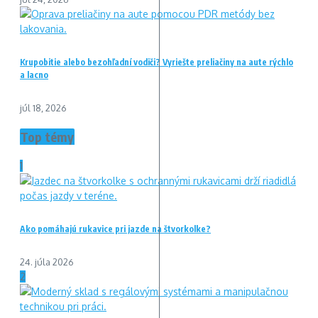
Krupobitie alebo bezohľadní vodiči? Vyriešte preliačiny na aute rýchlo
a lacno
júl 18, 2026
Top témy
1
Ako pomáhajú rukavice pri jazde na štvorkolke?
24. júla 2026
2