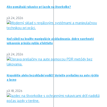
Ako pomáhajú rukavice pri jazde na štvorkolke?
júl 24, 2026
Keď záleží na kvalite manipulácie aj skladovania, dobre navrhnuté
vybavenie prináša vyššiu efektivitu
júl 24, 2026
Krupobitie alebo bezohľadní vodiči? Vyriešte preliačiny na aute rýchlo
a lacno
júl 18, 2026