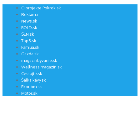
Preskočiť
O projekte Pokrok.sk
na
Reklama
obsah
News.sk
BOLD.sk
SEN.sk
Top5.sk
Familia.sk
Gazda.sk
magazinbyvanie.sk
Wellness magazín.sk
Cestujte.sk
Šálka kávy.sk
Ekonóm.sk
Motor.sk