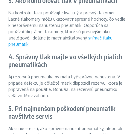
3. Ako kontrolovať tlak v pneumatikách
Na kontrolu tlaku používajte kvalitný a presný tlakomer.
Lacné tlakomery môžu ukazovať nepresné hodnoty, čo vedie
k nesprávnemu nahusteniu pneumatík. Odporúča sa
používať digitálne tlakomery, ktoré sú presnejšie ako
analógové. Ideálne je mať nainštalovaný
snímač tlaku
pneumatík
.
4. Správny tlak majte vo všetkých piatich
pneumatikách
Aj rezervná pneumatika by mala byť správne nahustená. V
prípade defektu je dôležité mať k dispozícii rezervu, ktorá je
pripravená na použitie. Bohužiaľ na rezervnú pneumatiku
veľa vodičov zabúda.
5. Pri najmenšom poškodení pneumatík
navštívte servis
Ak si nie ste istí, ako správne nahustiť pneumatiky, alebo ak