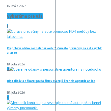
16. mája 2026
Vyberáme pre vás
1
Krupobitie alebo bezohľadní vodiči? Vyriešte preliačiny na aute rýchlo
a lacno
18. júla 2026
2
Digitalizácia náboru: prečo firmy overujú licencie agentúr online
18. júla 2026
3