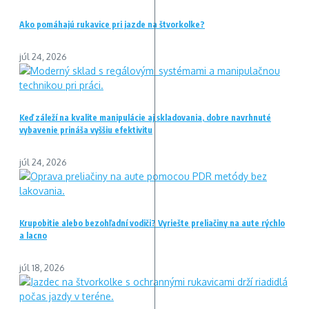
Ako pomáhajú rukavice pri jazde na štvorkolke?
júl 24, 2026
Keď záleží na kvalite manipulácie aj skladovania, dobre navrhnuté
vybavenie prináša vyššiu efektivitu
júl 24, 2026
Krupobitie alebo bezohľadní vodiči? Vyriešte preliačiny na aute rýchlo
a lacno
júl 18, 2026