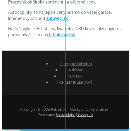
Pracovnik.sk
široký sortiment za výborné ceny.
Autodoplnky za najlepšie ceny priamo do vašej garáže.
Internetový obchod
autoveci.sk
Najširší výber CBD olejov, kvapiek a CBD kozmetiky nájdete v
porovnávači cien na
cbd-obchod.sk
O projekte Pokrok.sk
Reklama
KONTAKT
CHCEM INZEROVAŤ
Copyright: © 2026 Pokrok.sk – Všetky práva vyhradené. |
Používame
Spravodajský časopis X