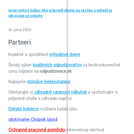
Jarný reštart kolies: Ako pripraviť obutie na sezónu a vyhnúť sa
vibráciám vo volante
16. júna 2026
Partneri
Kvalitné a spoľahlivé
vchodové dvere
Široký výber
kvalitných odpudzovačov
za bezkonkurenčné
ceny nájdete na
odpudzovace.sk
Najlepšie
domáce meteostanice
Obstarajte si
záhradný ratanový nábytok
a vychutnajte si
príjemné chvíle v záhrade naplno.
Detské koberce
rozžiaria každú izbu.
ubytovanie Chopok Jasná
Ochranné pracovné pomôcky
internetový obchod