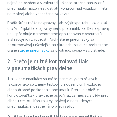
najmä pri brzdení a v zákrutách. Nedostatočne nahustené
pneumatiky môžu viesť k strate kontroly nad vozidlom nielen
na mokrej alebo zasneženej vozovke.
Podľa štúdií môže nesprávny tlak zvýšiť spotrebu vozidla až
o 5 %. Priplatíte si aj za výmenu pneumatík, keďže nesprávny
tlak spôsobuje nerovnomerné opotrebovanie pneumatík
a skracuje ich životnosť. Podhustené pneumatiky sa
opotrebovávajú rýchlejšie na okrajoch, zatiaľ čo prehustené
drahé i
lacné pneumatiky
sa opotrebovávajú viac v strede.
2. Prečo je nutné kontrolovať tlak
v pneumatikách pravidelne
Tlak v pneumatikách sa môže meniť vplyvom rôznych
faktorov ako sú zmeny teploty, prirodzený únik vzduchu
alebo drobné poškodenia pneumatík. Preto je dôležité
kontrolovať tlak pravidelne aspoň raz za mesiac a vždy pred
dlhšou cestou. Kontrolu vykonávajte na studených
pneumatikách, ideálne ráno pred jazdou.