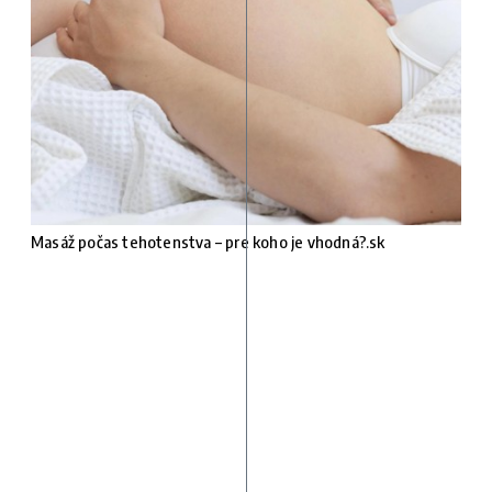
Masáž počas tehotenstva – pre koho je vhodná?.sk