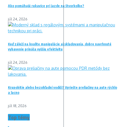
Ako pomáhajú rukavice pri jazde na štvorkolke?
júl 24, 2026
Keď záleží na kvalite manipulácie aj skladovania, dobre navrhnuté
vybavenie prináša vyššiu efektivitu
júl 24, 2026
Krupobitie alebo bezohľadní vodiči? Vyriešte preliačiny na aute rýchlo
a lacno
júl 18, 2026
Top témy