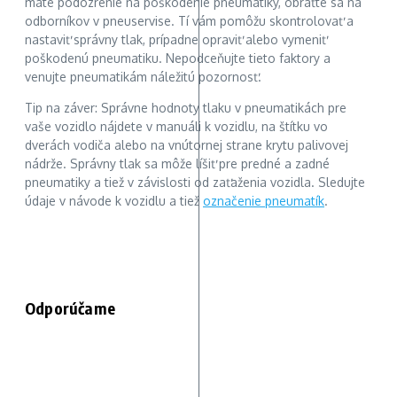
máte podozrenie na poškodenie pneumatiky, obráťte sa na
odborníkov v pneuservise. Tí vám pomôžu skontrolovať a
nastaviť správny tlak, prípadne opraviť alebo vymeniť
poškodenú pneumatiku. Nepodceňujte tieto faktory a
venujte pneumatikám náležitú pozornosť.
Tip na záver: Správne hodnoty tlaku v pneumatikách pre
vaše vozidlo nájdete v manuáli k vozidlu, na štítku vo
dverách vodiča alebo na vnútornej strane krytu palivovej
nádrže. Správny tlak sa môže líšiť pre predné a zadné
pneumatiky a tiež v závislosti od zaťaženia vozidla. Sledujte
údaje v návode k vozidlu a tiež
označenie pneumatík
.
Odporúčame