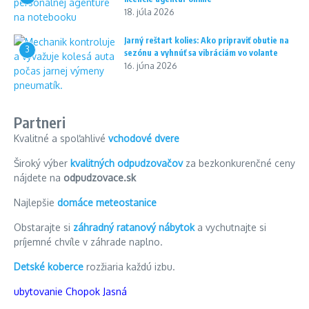
18. júla 2026
Jarný reštart kolies: Ako pripraviť obutie na
3
sezónu a vyhnúť sa vibráciám vo volante
16. júna 2026
Partneri
Kvalitné a spoľahlivé
vchodové dvere
Široký výber
kvalitných odpudzovačov
za bezkonkurenčné ceny
nájdete na
odpudzovace.sk
Najlepšie
domáce meteostanice
Obstarajte si
záhradný ratanový nábytok
a vychutnajte si
príjemné chvíle v záhrade naplno.
Detské koberce
rozžiaria každú izbu.
ubytovanie Chopok Jasná