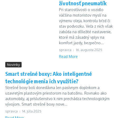
životnosť pneumatík
Pri starostlivosti o vozidlo
väčšina motoristov myslí na
výmenu oleja, kontrolu bŕzd či
stav podvozku. Veľa z nich však
zabúda na dôležité nastavenie,
ktoré má zásadný vplyv na
komfort jazdy, bezpečno...
spravca
16. augusta 2025
Read More
Novinky
Smart strešné boxy: Ako inteligentné
technológie menia ich využitie?
Strešné boxy boli donedávna len pasívnym doplnkom a
uzavretým plastovým priestorom na batožinu. Rovnako ako
automobily, aj príslušenstvo k nim prechádza technologickým
vývojom. Smart strešné boxy nove...
spravca
14. júla 2025
Read More