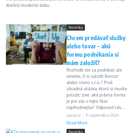
dnešnú modernú dobu.
Novinky
Chcem predávať služby
alebo tovar – akú
formu podnikania si
mám založiť?
Rozhodli ste sa podnikať, ale
neviete, či si založiť živnosť
alebo rovno s.r.o.? Prvá
zásadná otázka, ktorú si musíte
položiť, znie: aká právna forma
je pre vás v tejto fáze
najvhodnejšia? Odpoveď záv...
spravca
9. septembra 2025
Read More
Novinky