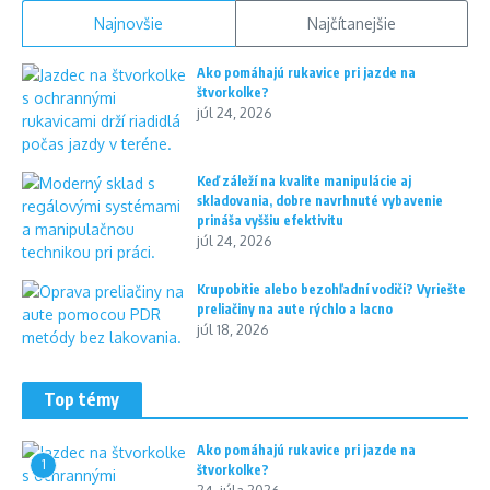
Najnovšie
Najčítanejšie
Ako pomáhajú rukavice pri jazde na
štvorkolke?
júl 24, 2026
Keď záleží na kvalite manipulácie aj
skladovania, dobre navrhnuté vybavenie
prináša vyššiu efektivitu
júl 24, 2026
Krupobitie alebo bezohľadní vodiči? Vyriešte
preliačiny na aute rýchlo a lacno
júl 18, 2026
Top témy
Ako pomáhajú rukavice pri jazde na
1
štvorkolke?