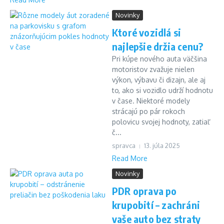
Novinky
Ktoré vozidlá si
najlepšie držia cenu?
Pri kúpe nového auta väčšina
motoristov zvažuje nielen
výkon, výbavu či dizajn, ale aj
to, ako si vozidlo udrží hodnotu
v čase. Niektoré modely
strácajú po pár rokoch
polovicu svojej hodnoty, zatiaľ
č...
spravca
13. júla 2025
Read More
Novinky
PDR oprava po
krupobití – zachráni
vaše auto bez straty