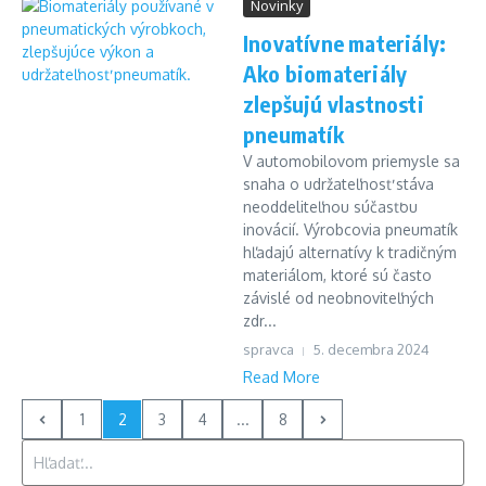
Novinky
Inovatívne materiály:
Ako biomateriály
zlepšujú vlastnosti
pneumatík
V automobilovom priemysle sa
snaha o udržateľnosť stáva
neoddeliteľnou súčasťou
inovácií. Výrobcovia pneumatík
hľadajú alternatívy k tradičným
materiálom, ktoré sú často
závislé od neobnoviteľných
zdr...
spravca
5. decembra 2024
Read More
1
2
3
4
...
8
Hľadať: