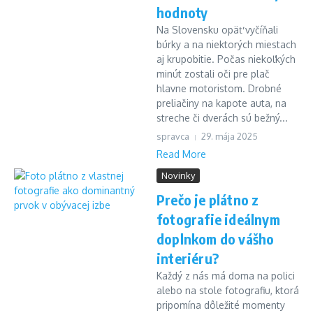
hodnoty
Na Slovensku opäť vyčíňali
búrky a na niektorých miestach
aj krupobitie. Počas niekoľkých
minút zostali oči pre plač
hlavne motoristom. Drobné
preliačiny na kapote auta, na
streche či dverách sú bežný...
spravca
29. mája 2025
Read More
Novinky
Prečo je plátno z
fotografie ideálnym
doplnkom do vášho
interiéru?
Každý z nás má doma na polici
alebo na stole fotografiu, ktorá
pripomína dôležité momenty