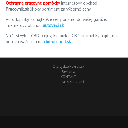
Ochranné pracovné pomôcky
internetový obchod
Pracovnik.sk
široký sortiment za výborné ceny.
Autodoplnky za najlepšie ceny priamo do vašej garáže.
Internetový obchod
autoveci.sk
Najširší výber CBD olejov, kvapiek a CBD kozmetiky nájdete v
porovnávači cien na
cbd-obchod.sk
O projekte Pokrok.sk
Reklama
KONTAKT
CHCEM INZEROVAŤ