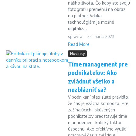
nášho života. Čo keby ste svoju
fotografiu premenili na obraz
na plátne? Vďaka
technológiám je možné
digitaliz...
spravca
23. marca 2025
Read More
Novinky
Time management pre
podnikateľov: Ako
zvládnuť všetko a
nezblázniť sa?
V podnikaní platí zlaté pravidlo,
že čas je vzácna komodita. Pre
začínajúcich i skúsených
podnikateľov predstavuje time
management kritický faktor
úspechu. Ako efektívne využiť
pracovný čas a zvládnuť...