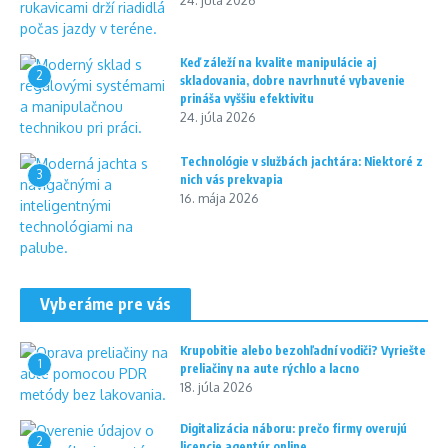
24. júla 2026
Keď záleží na kvalite manipulácie aj
2
skladovania, dobre navrhnuté vybavenie
prináša vyššiu efektivitu
24. júla 2026
Technológie v službách jachtára: Niektoré z
3
nich vás prekvapia
16. mája 2026
Vyberáme pre vás
Krupobitie alebo bezohľadní vodiči? Vyriešte
1
preliačiny na aute rýchlo a lacno
18. júla 2026
Digitalizácia náboru: prečo firmy overujú
2
licencie agentúr online